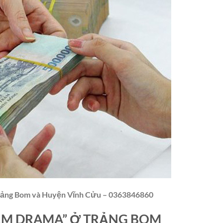
Trảng Bom và Huyện Vĩnh Cửu – 0363846860
ẮM DRAMA” Ở TRẢNG BOM