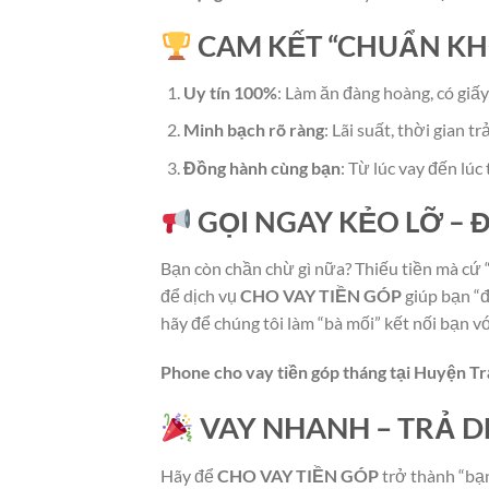
CAM KẾT “CHUẨN KH
Uy tín 100%
: Làm ăn đàng hoàng, có giấy
Minh bạch rõ ràng
: Lãi suất, thời gian t
Đồng hành cùng bạn
: Từ lúc vay đến lúc
GỌI NGAY KẺO LỠ – 
Bạn còn chần chừ gì nữa? Thiếu tiền mà cứ 
để dịch vụ
CHO VAY TIỀN GÓP
giúp bạn “đ
hãy để chúng tôi làm “bà mối” kết nối bạn v
Phone cho vay tiền góp tháng tại Huyện 
VAY NHANH – TRẢ D
Hãy để
CHO VAY TIỀN GÓP
trở thành “bạ