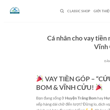
Bỏ
qua
CLASSIC SHOP
GIỚI THIỆ
nội
dung
Cá nhân cho vay tiề
Vĩnh
ĐĂ
VAY TIỀN GÓP – “CỨ
BOM & VĨNH CỬU!
Bạn đang sống ở
Huyện Trảng Bom
hay
Hu
xếp hàng dài chờ đến lượt? Đừng lo, dịch v