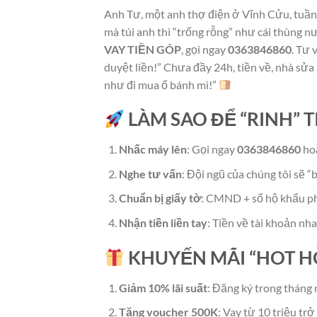
Anh Tư, một anh thợ điện ở Vĩnh Cửu, tuần
mà túi anh thì “trống rỗng” như cái thùng 
VAY TIỀN GÓP
, gọi ngay
0363846860
. Tư 
duyệt liền!” Chưa đầy 24h, tiền về, nhà sửa
như đi mua ổ bánh mì!”
LÀM SAO ĐỂ “RINH” T
Nhấc máy lên
: Gọi ngay
0363846860
hoặ
Nghe tư vấn
: Đội ngũ của chúng tôi sẽ “
Chuẩn bị giấy tờ
: CMND + sổ hộ khẩu ph
Nhận tiền liền tay
: Tiền về tài khoản nh
KHUYẾN MÃI “HOT H
Giảm 10% lãi suất
: Đăng ký trong tháng n
Tặng voucher 500K
: Vay từ 10 triệu tr