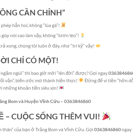
ÔNG CẦN CHỈNH”
 phép hẳn hoi, không “lùa gà”!
rả góp nói sao làm vậy, không “lươn lẹo”!
 trả xong, chúng tôi luôn ở đây, như “tri kỷ” vậy!
ĐỜI CHỈ CÓ MỘT!
“ngậm ngùi” thì bao giờ mới “lên đời” được? Gọi ngay
036384686
ổi vận”, biến ước mơ thành hiện thực!
Đừng để ví tiền “hờn dỗ
ới những khoản tiền siêu xịn!
Trảng Bom và Huyện Vĩnh Cửu – 0363846860
Ễ – CUỘC SỐNG THÊM VUI!
n thân” của bạn ở Trảng Bom và Vĩnh Cửu. Gọi
0363846860
ngay