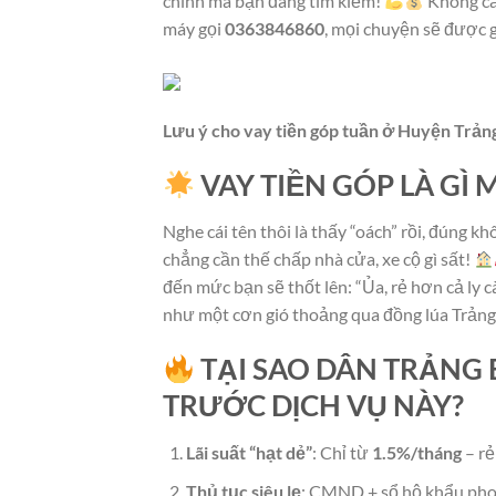
chính mà bạn đang tìm kiếm!
Không cầ
máy gọi
0363846860
, mọi chuyện sẽ được g
Lưu ý cho vay tiền góp tuần ở Huyện Tr
VAY TIỀN GÓP LÀ GÌ 
Nghe cái tên thôi là thấy “oách” rồi, đúng k
chẳng cần thế chấp nhà cửa, xe cộ gì sất!
đến mức bạn sẽ thốt lên: “Ủa, rẻ hơn cả ly c
như một cơn gió thoảng qua đồng lúa Trản
TẠI SAO DÂN TRẢNG 
TRƯỚC DỊCH VỤ NÀY?
Lãi suất “hạt dẻ”
: Chỉ từ
1.5%/tháng
– rẻ
Thủ tục siêu lẹ
: CMND + sổ hộ khẩu photo