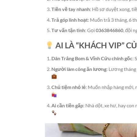
Tiền về tay nhanh
: Hồ sơ duyệt xong, tiề
Trả góp linh hoạt
: Muốn trả 3 tháng, 6 t
Tư vấn tận tình
: Gọi
0363846860
, đội 
AI LÀ “KHÁCH VIP” C
Dân Trảng Bom & Vĩnh Cửu chính gốc
: 
Người làm công ăn lương
: Lương tháng 
Chủ tiệm nhỏ lẻ
: Muốn nhập hàng mới, m
Ai cần tiền gấp
: Nhà dột, xe hư, hay con