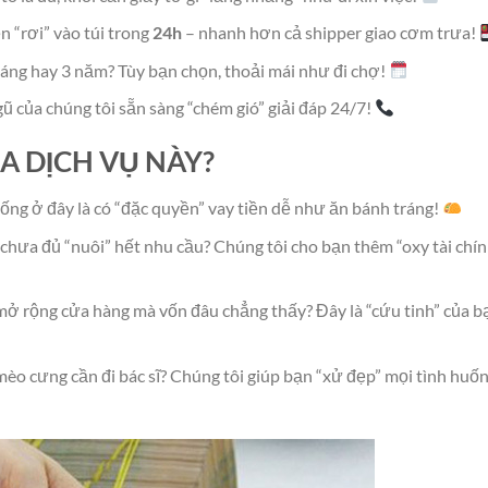
n “rơi” vào túi trong
24h
– nhanh hơn cả shipper giao cơm trưa!
háng hay 3 năm? Tùy bạn chọn, thoải mái như đi chợ!
ngũ của chúng tôi sẵn sàng “chém gió” giải đáp 24/7!
ỦA DỊCH VỤ NÀY?
Sống ở đây là có “đặc quyền” vay tiền dễ như ăn bánh tráng!
chưa đủ “nuôi” hết nhu cầu? Chúng tôi cho bạn thêm “oxy tài chín
ở rộng cửa hàng mà vốn đâu chẳng thấy? Đây là “cứu tinh” của b
 mèo cưng cần đi bác sĩ? Chúng tôi giúp bạn “xử đẹp” mọi tình huố