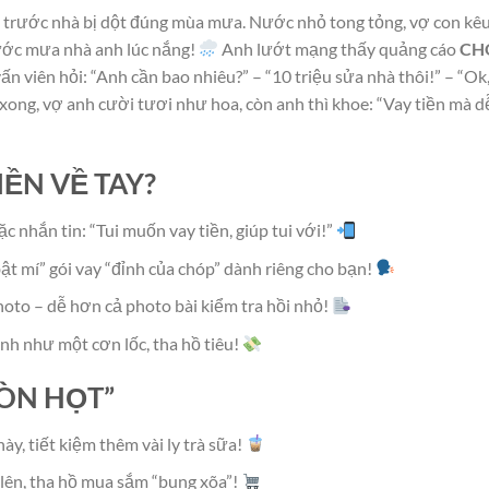
 trước nhà bị dột đúng mùa mưa. Nước nhỏ tong tỏng, vợ con kêu
nước mưa nhà anh lúc nắng!
Anh lướt mạng thấy quảng cáo
CH
vấn viên hỏi: “Anh cần bao nhiêu?” – “10 triệu sửa nhà thôi!” – “Ok
 xong, vợ anh cười tươi như hoa, còn anh thì khoe: “Vay tiền mà d
IỀN VỀ TAY?
c nhắn tin: “Tui muốn vay tiền, giúp tui với!”
bật mí” gói vay “đỉnh của chóp” dành riêng cho bạn!
oto – dễ hơn cả photo bài kiểm tra hồi nhỏ!
anh như một cơn lốc, tha hồ tiêu!
ÒN HỌT”
ày, tiết kiệm thêm vài ly trà sữa!
ở lên, tha hồ mua sắm “bung xõa”!