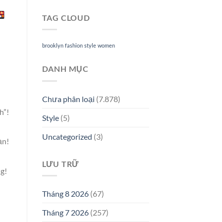
TAG CLOUD
brooklyn
fashion
style
women
DANH MỤC
Chưa phân loại
(7.878)
h”!
Style
(5)
Uncategorized
(3)
ạn!
LƯU TRỮ
ng!
Tháng 8 2026
(67)
Tháng 7 2026
(257)