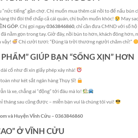
 “nức tiếng” gần chợ. Chị muốn mua thêm cái nồi to để nấu bún 
ng thì đòi thế chấp cả cái quán, chị buồn muốn khóc!
May sao
IỀN GÓP
. Chị gọi ngay
0363846860
, chỉ cần đưa CMND với sổ hộ
đã nằm gọn trong tay. Giờ đây, nồi bún to hơn, khách đông hơn, 
n vậy!
Chị cười tươi: “Đúng là trời thương người chăm chỉ!”
ÊU PHẨM” GIÚP BẠN “SỐNG XỊN” HƠN
dài cổ như đi xin giấy phép xây nhà!
n toàn như két sắt ngân hàng Thụy Sĩ!
vẫn là xe, chẳng ai “động” tới đâu mà lo!
ghỉ tháng sau cũng được – miễn bạn vui là chúng tôi vui!
 Bom và Huyện Vĩnh Cửu – 0363846860
CAO” Ở VĨNH CỬU