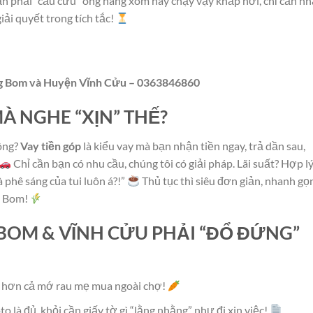
n phải “cầu cứu” ông hàng xóm hay chạy vạy khắp nơi, chỉ cần nh
iải quyết trong tích tắc!
ảng Bom và Huyện Vĩnh Cửu – 0363846860
MÀ NGHE “XỊN” THẾ?
hông?
Vay tiền góp
là kiểu vay mà bạn nhận tiền ngay, trả dần sau,
Chỉ cần bạn có nhu cầu, chúng tôi có giải pháp. Lãi suất? Hợp l
à phê sáng của tui luôn á?!”
Thủ tục thì siêu đơn giản, nhanh gọ
g Bom!
BOM & VĨNH CỬU PHẢI “ĐỔ ĐỨNG”
 hơn cả mớ rau mẹ mua ngoài chợ!
 là đủ, khỏi cần giấy tờ gì “lằng nhằng” như đi xin việc!