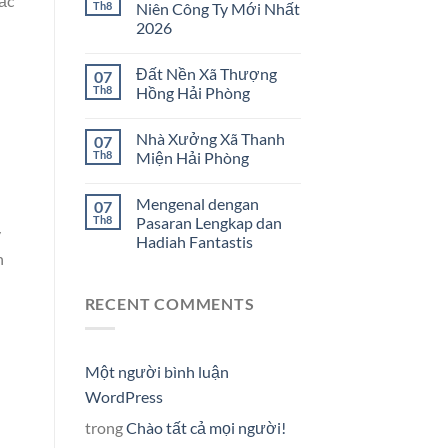
ấc
Th8
Niên Công Ty Mới Nhất
2026
Đất Nền Xã Thượng
07
Th8
Hồng Hải Phòng
Nhà Xưởng Xã Thanh
07
Th8
Miện Hải Phòng
Mengenal dengan
07
Th8
Pasaran Lengkap dan
ý
Hadiah Fantastis
n
RECENT COMMENTS
Một người bình luận
WordPress
trong
Chào tất cả mọi người!