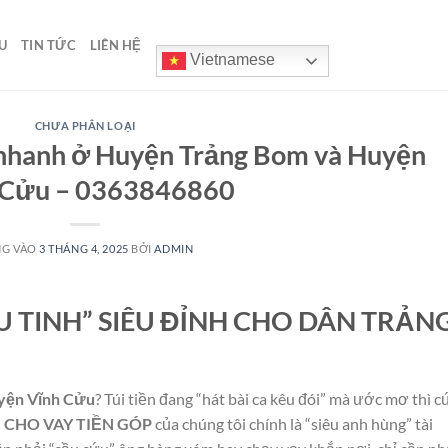
U
TIN TỨC
LIÊN HỆ
Vietnamese
CHƯA PHÂN LOẠI
n nhanh ở Huyện Trảng Bom và Huyện
 Cửu – 0363846860
NG VÀO
3 THÁNG 4, 2025
BỞI
ADMIN
U TINH” SIÊU ĐỈNH CHO DÂN TRẢN
yện Vĩnh Cửu
? Túi tiền đang “hát bài ca kêu đói” mà ước mơ thì c
ụ
CHO VAY TIỀN GÓP
của chúng tôi chính là “siêu anh hùng” tài