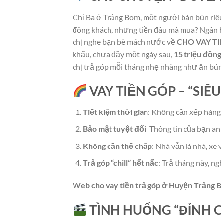
Chị Ba ở Trảng Bom, một người bán bún riêu
đông khách, nhưng tiền đâu mà mua? Ngân hà
chị nghe bạn bè mách nước về
CHO VAY T
khẩu, chưa đầy một ngày sau,
15 triệu đồng
chị trả góp mỗi tháng nhẹ nhàng như ăn bú
VAY TIỀN GÓP – “SI
Tiết kiệm thời gian
: Không cần xếp hàng 
Bảo mật tuyệt đối
: Thông tin của bạn a
Không cần thế chấp
: Nhà vẫn là nhà, xe 
Trả góp “chill” hết nấc
: Trả tháng này, n
Web cho vay tiền trả góp ở Huyện Trảng
TÌNH HUỐNG “ĐỈNH 