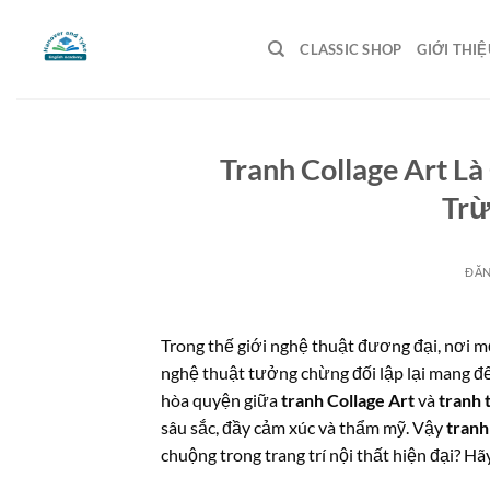
Bỏ
qua
CLASSIC SHOP
GIỚI THIỆ
nội
dung
Tranh Collage Art L
Trừ
ĐĂ
Trong thế giới nghệ thuật đương đại, nơi mọ
nghệ thuật tưởng chừng đối lập lại mang đến
hòa quyện giữa
tranh Collage Art
và
tranh 
sâu sắc, đầy cảm xúc và thẩm mỹ. Vậy
tranh 
chuộng trong trang trí nội thất hiện đại? H