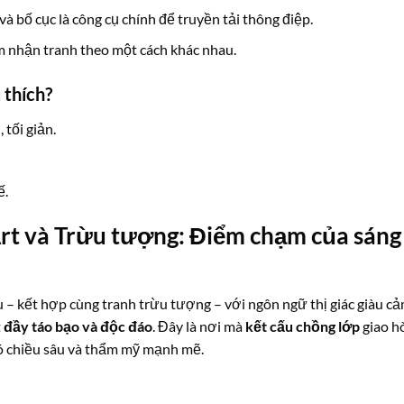
và bố cục là công cụ chính để truyền tải thông điệp.
m nhận tranh theo một cách khác nhau.
 thích?
 tối giản.
ế.
Art và Trừu tượng: Điểm chạm của sáng
ệu – kết hợp cùng tranh trừu tượng – với ngôn ngữ thị giác giàu c
t
đầy táo bạo và độc đáo
. Đây là nơi mà
kết cấu chồng lớp
giao h
ó chiều sâu và thẩm mỹ mạnh mẽ.