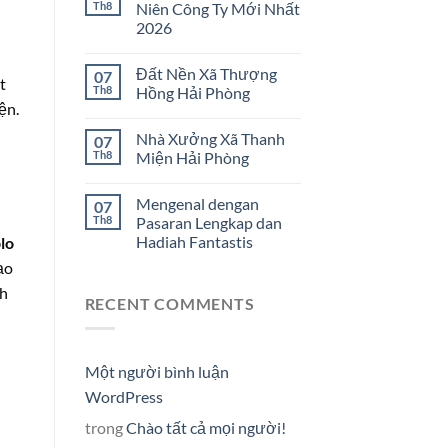
Th8
Niên Công Ty Mới Nhất
2026
Đất Nền Xã Thượng
07
t
Th8
Hồng Hải Phòng
ện.
Nhà Xưởng Xã Thanh
07
Th8
Miện Hải Phòng
Mengenal dengan
07
Th8
Pasaran Lengkap dan
Hadiah Fantastis
lo
ạo
nh
RECENT COMMENTS
Một người bình luận
WordPress
trong
Chào tất cả mọi người!