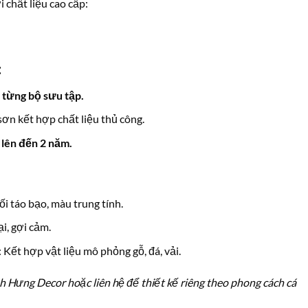
 chất liệu cao cấp:
:
 từng bộ sưu tập.
ơn kết hợp chất liệu thủ công.
 lên đến 2 năm.
ối táo bạo, màu trung tính.
i, gợi cảm.
: Kết hợp vật liệu mô phỏng gỗ, đá, vải.
 Hưng Decor hoặc liên hệ để thiết kế riêng theo phong cách cá