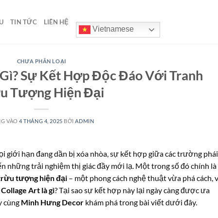
U
TIN TỨC
LIÊN HỆ
Vietnamese
CHƯA PHÂN LOẠI
à Gì? Sự Kết Hợp Độc Đáo Với Tranh
u Tượng Hiện Đại
NG VÀO
4 THÁNG 4, 2025
BỞI
ADMIN
i giới hạn đang dần bị xóa nhòa, sự kết hợp giữa các trường phái
 những trải nghiệm thị giác đầy mới lạ. Một trong số đó chính là
trừu tượng hiện đại
– một phong cách nghệ thuật vừa phá cách, 
Collage Art là gì
? Tại sao sự kết hợp này lại ngày càng được ưa
ãy cùng
Minh Hưng Decor
khám phá trong bài viết dưới đây.