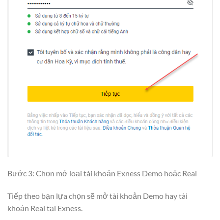
Bước 3: Chọn mở loại tài khoản Exness Demo hoặc Real
Tiếp theo bạn lựa chọn sẽ mở tài khoản Demo hay tài
khoản Real tại Exness.