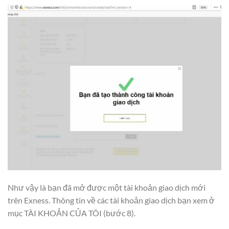
Như vậy là bạn đã mở được một tài khoản giao dịch mới
trên Exness. Thông tin về các tài khoản giao dịch bạn xem ở
mục TÀI KHOẢN CỦA TÔI (bước 8).