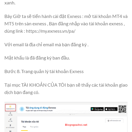
xanh.
Bây Giờ ta sẽ tiến hành cài đặt Exness : mở tài khoản MT4 và
MT5 trên sàn exness , Bạn đăng nhập vào tài khoản exness ,
dùng link : https://my.exness.vn/pa/
Với email là địa chỉ email mà bạn đăng ký .
Mật khẩu là đã đăng ký ban đầu.
Bước 8. Trang quản lý tài khoản Exness
Tại mục TÀI KHOẢN CỦA TÔI bạn sẽ thấy các tài khoản giao
dịch bạn đang có.