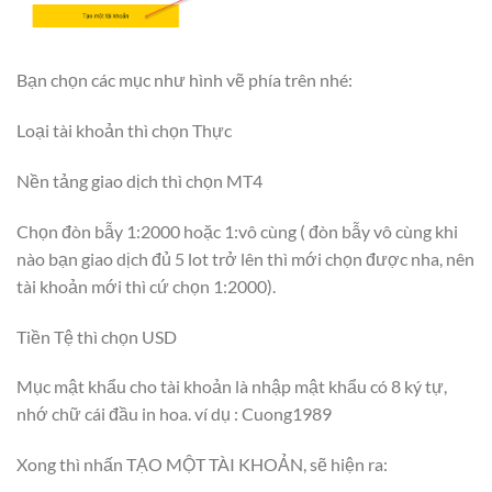
Bạn chọn các mục như hình vẽ phía trên nhé:
Loại tài khoản thì chọn Thực
Nền tảng giao dịch thì chọn MT4
Chọn đòn bẫy 1:2000 hoặc 1:vô cùng ( đòn bẫy vô cùng khi
nào bạn giao dịch đủ 5 lot trở lên thì mới chọn được nha, nên
tài khoản mới thì cứ chọn 1:2000).
Tiền Tệ thì chọn USD
Mục mật khẩu cho tài khoản là nhập mật khẩu có 8 ký tự,
nhớ chữ cái đầu in hoa. ví dụ : Cuong1989
Xong thì nhấn TẠO MỘT TÀI KHOẢN, sẽ hiện ra: