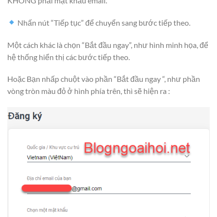
KHÔNG phải mật khẩu email.
Nhấn nút “Tiếp tục” để chuyển sang bước tiếp theo.
Một cách khác là chọn “Bắt đầu ngay”, như hình minh họa, để
hệ thống hiển thị các bước tiếp theo.
Hoặc Bạn nhấp chuột vào phần “Bắt đầu ngay “, như phần
vòng tròn màu đỏ ở hình phía trên, thì sẽ hiện ra :