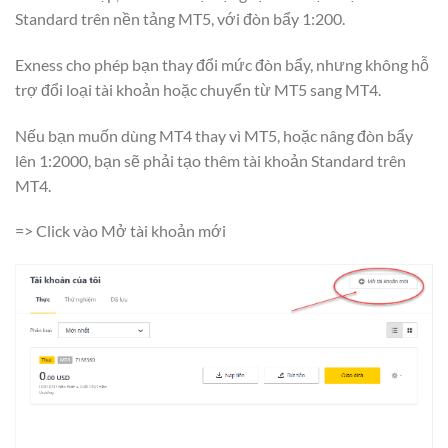
Standard trên nền tảng MT5, với đòn bẩy 1:200.
Exness cho phép bạn thay đổi mức đòn bẩy, nhưng không hỗ
trợ đổi loại tài khoản hoặc chuyển từ MT5 sang MT4.
Nếu bạn muốn dùng MT4 thay vì MT5, hoặc nâng đòn bẩy
lên 1:2000, bạn sẽ phải tạo thêm tài khoản Standard trên
MT4.
=> Click vào Mở tài khoản mới