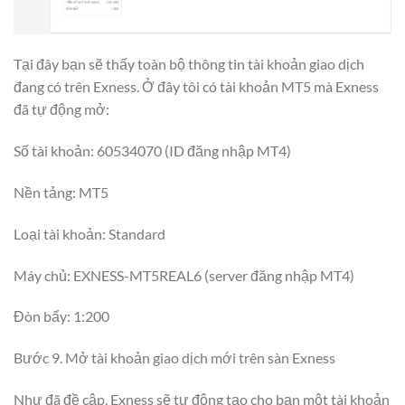
Tại đây bạn sẽ thấy toàn bộ thông tin tài khoản giao dịch
đang có trên Exness. Ở đây tôi có tài khoản MT5 mà Exness
đã tự động mở:
Số tài khoản: 60534070 (ID đăng nhập MT4)
Nền tảng: MT5
Loại tài khoản: Standard
Máy chủ: EXNESS-MT5REAL6 (server đăng nhập MT4)
Đòn bẩy: 1:200
Bước 9. Mở tài khoản giao dịch mới trên sàn Exness
Như đã đề cập, Exness sẽ tự động tạo cho bạn một tài khoản