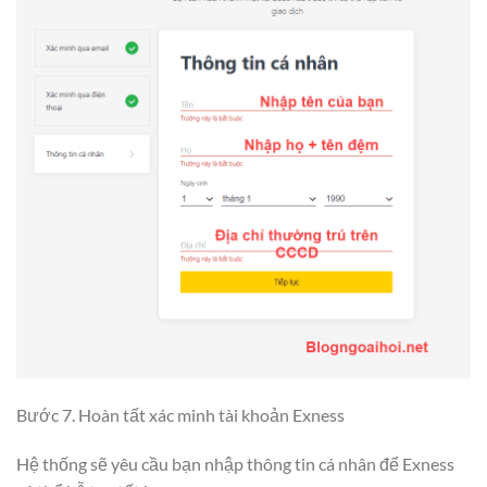
Bước 7. Hoàn tất xác minh tài khoản Exness
Hệ thống sẽ yêu cầu bạn nhập thông tin cá nhân để Exness