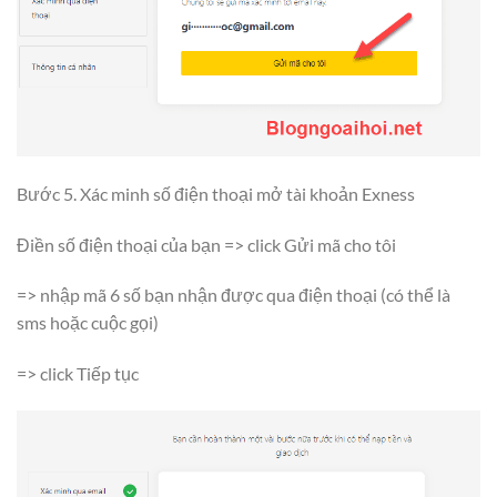
Bước 5. Xác minh số điện thoại mở tài khoản Exness
Điền số điện thoại của bạn => click Gửi mã cho tôi
=> nhập mã 6 số bạn nhận được qua điện thoại (có thể là
sms hoặc cuộc gọi)
=> click Tiếp tục