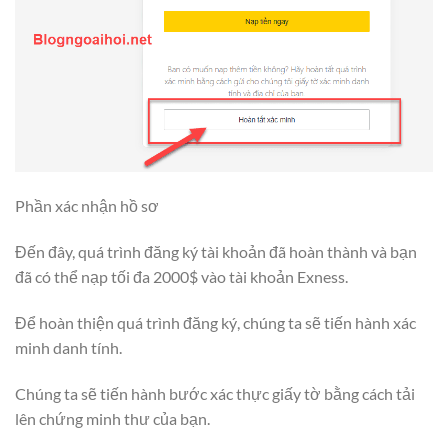
Phần xác nhận hồ sơ
Đến đây, quá trình đăng ký tài khoản đã hoàn thành và bạn
đã có thể nạp tối đa 2000$ vào tài khoản Exness.
Để hoàn thiện quá trình đăng ký, chúng ta sẽ tiến hành xác
minh danh tính.
Chúng ta sẽ tiến hành bước xác thực giấy tờ bằng cách tải
lên chứng minh thư của bạn.