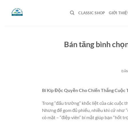
Bỏ
qua
CLASSIC SHOP
GIỚI THIỆ
nội
dung
Bán tăng bình chọn
ĐĂ
Bí Kíp Độc Quyền Cho Chiến Thắng Cuộc T
Trong “đấu trường” khốc liệt của các cuộc t
Nhưng để gom đủ phiếu, nhiều khi cứ như “đ
có mặt – “điệp viên” bí mật giúp bạn “hốt t