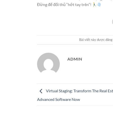
Đừng để đối thủ “hớt tay trên”!
Bài viết này được đăng
ADMIN
Virtual Staging: Transform The Real Es
Advanced Software Now