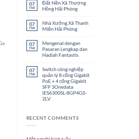
Đất Nền Xã Thượng
07
Th8
Hồng Hải Phòng
Nhà Xưởng Xã Thanh
07
Th8
Miện Hải Phòng
của
Mengenal dengan
07
Th8
Pasaran Lengkap dan
Hadiah Fantastis
Switch công nghiệp
07
Th8
quản lý 8 cổng Gigabit
PoE + 4 cổng Gigabit
SFP 3Onedata
IES6300SL-8GP4GS-
2LV
RECENT COMMENTS
Một người bình luận