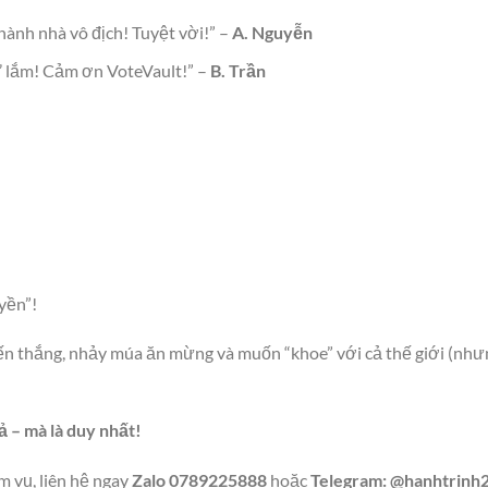
thành nhà vô địch! Tuyệt vời!” –
A. Nguyễn
i’ lắm! Cảm ơn VoteVault!” –
B. Trần
yền”!
iến thắng, nhảy múa ăn mừng và muốn “khoe” với cả thế giới (như
cả – mà là duy nhất!
m vụ, liên hệ ngay
Zalo 0789225888
hoặc
Telegram: @hanhtrinh