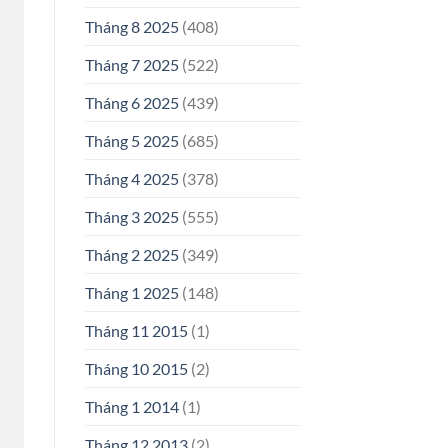
Tháng 8 2025
(408)
Tháng 7 2025
(522)
Tháng 6 2025
(439)
Tháng 5 2025
(685)
Tháng 4 2025
(378)
Tháng 3 2025
(555)
Tháng 2 2025
(349)
Tháng 1 2025
(148)
Tháng 11 2015
(1)
Tháng 10 2015
(2)
Tháng 1 2014
(1)
Tháng 12 2013
(2)