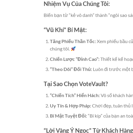
Nhiệm Vụ Của Chúng Tôi:
Biến bạn từ “kẻ vô danh” thành “ngôi sao sá
“Vũ Khí” Bí Mật:
Tăng Phiếu Thần Tốc:
Xem phiếu bầu của
chúng tôi.
Chiến Lược “Đỉnh Cao”:
Thiết kế kế hoạc
“Theo Dõi” Đối Thủ:
Luôn đi trước một b
Tại Sao Chọn VoteVault?
“Chiến Tích” Hiển Hách:
Vô số khách hàn
Uy Tín & Hợp Pháp:
Chơi đẹp, tuân thủ 
Bí Mật Tuyệt Đối:
“Bí kíp” của bạn an to
“Lời Vàng Ý Ngọc” Từ Khách Hàng