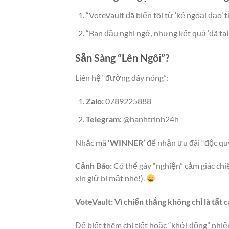
“VoteVault đã biến tôi từ ‘kẻ ngoại đạo’ 
“Ban đầu nghi ngờ, nhưng kết quả ‘đã ta
Sẵn Sàng “Lên Ngôi”?
Liên hệ “đường dây nóng”:
Zalo:
0789225888
Telegram:
@hanhtrinh24h
Nhắc mã
‘WINNER’
để nhận ưu đãi “độc qu
Cảnh Báo:
Có thể gây “nghiện” cảm giác ch
xin giữ bí mật nhé!).
VoteVault: Vì chiến thắng không chỉ là tất 
Để biết thêm chi tiết hoặc “khởi động” nhiệ