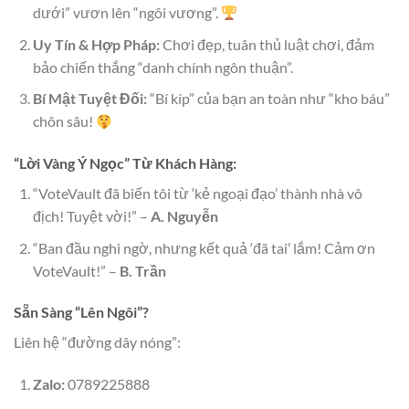
dưới” vươn lên “ngôi vương”.
Uy Tín & Hợp Pháp:
Chơi đẹp, tuân thủ luật chơi, đảm
bảo chiến thắng “danh chính ngôn thuận”.
Bí Mật Tuyệt Đối:
“Bí kíp” của bạn an toàn như “kho báu”
chôn sâu!
“Lời Vàng Ý Ngọc” Từ Khách Hàng:
“VoteVault đã biến tôi từ ‘kẻ ngoại đạo’ thành nhà vô
địch! Tuyệt vời!” –
A. Nguyễn
“Ban đầu nghi ngờ, nhưng kết quả ‘đã tai’ lắm! Cảm ơn
VoteVault!” –
B. Trần
Sẵn Sàng “Lên Ngôi”?
Liên hệ “đường dây nóng”:
Zalo:
0789225888