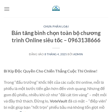
Bỏ
qua
nội
dung
CHƯA PHÂN LOẠI
Bán tăng bình chọn toàn bộ chương
trình Online siêu tốc – 0963138666
ĐĂNG VÀO
8 THÁNG 4, 2025
BỞI
ADMIN
Bí Kíp Độc Quyền Cho Chiến Thắng Cuộc Thi Online!
Trong “đấu trường” khốc liệt của các cuộc thi online, mỗi lá
phiếu là một bước tiến gần hơn đến vinh quang. Nhưng để
gom đủ phiếu, nhiều khi cứ như “đãi cát tìm vàng” – mệt mỏi
và đầy thử thách. Đừng lo,
VoteVault
đã có mặt – “điệp viên”
bí mật giúp bạn “hốt trọn” phiếu bầu mà không tốn giọt mồ