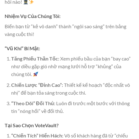
hôi nào!
Nhiệm Vụ Của Chúng Tôi:
Biến bạn từ “kẻ vô danh” thành “ngôi sao sáng” trên bảng
vàng cuộc thi!
“Vũ Khí” Bí Mật:
Tăng Phiếu Thần Tốc:
Xem phiếu bầu của bạn “bay cao”
như diều gặp gió nhờ mạng lưới hỗ trợ “khủng” của
chúng tôi.
Chiến Lược “Đỉnh Cao”:
Thiết kế kế hoạch “độc nhất vô
nhị” để bạn tỏa sáng trong cuộc thi.
“Theo Dõi” Đối Thủ:
Luôn đi trước một bước với thông
tin “nóng hổi” về đối thủ.
Tại Sao Chọn VoteVault?
“Chiến Tích” Hiển Hách:
Vô số khách hàng đã từ “chiếu