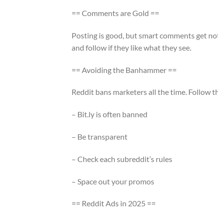
== Comments are Gold ==
Posting is good, but smart comments get no
and follow if they like what they see.
== Avoiding the Banhammer ==
Reddit bans marketers all the time. Follow t
– Bit.ly is often banned
– Be transparent
– Check each subreddit’s rules
– Space out your promos
== Reddit Ads in 2025 ==