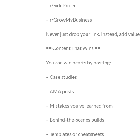
– r/SideProject
– r/GrowMyBusiness
Never just drop your link. Instead, add value
== Content That Wins ==
You can win hearts by posting:
– Case studies
– AMA posts
– Mistakes you’ve learned from
– Behind-the-scenes builds
– Templates or cheatsheets