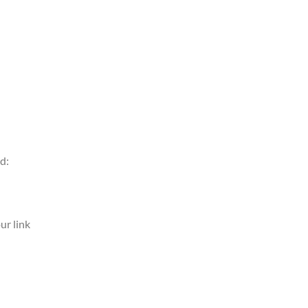
d:
ur link