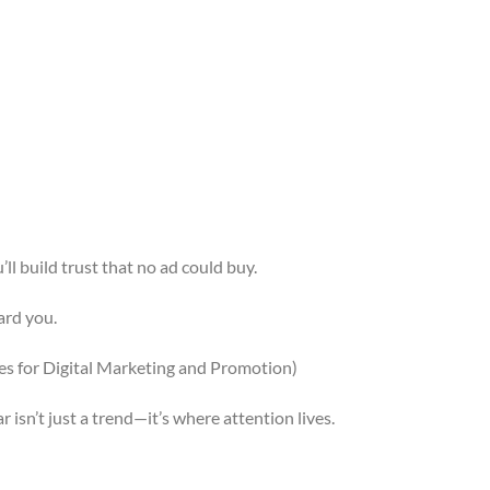
u’ll build trust that no ad could buy.
ard you.
s for Digital Marketing and Promotion)
 isn’t just a trend—it’s where attention lives.