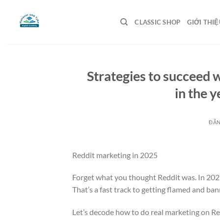
Bỏ
qua
CLASSIC SHOP
GIỚI THIỆ
nội
dung
Strategies to succeed 
in the 
ĐĂ
Reddit marketing in 2025
Forget what you thought Reddit was. In 2025, 
That’s a fast track to getting flamed and ba
Let’s decode how to do real marketing on Re