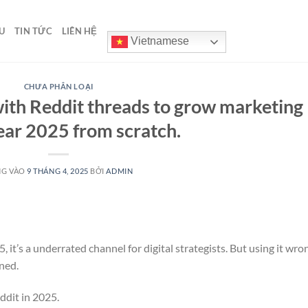
U
TIN TỨC
LIÊN HỆ
Vietnamese
CHƯA PHÂN LOẠI
with Reddit threads to grow marketing
year 2025 from scratch.
NG VÀO
9 THÁNG 4, 2025
BỞI
ADMIN
it’s a underrated channel for digital strategists. But using it wro
nned.
ddit in 2025.