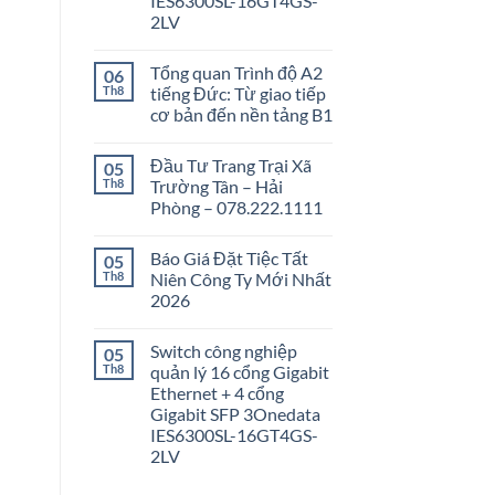
IES6300SL-16GT4GS-
2LV
Tổng quan Trình độ A2
06
Th8
tiếng Đức: Từ giao tiếp
cơ bản đến nền tảng B1
Đầu Tư Trang Trại Xã
05
Th8
Trường Tân – Hải
Phòng – 078.222.1111
Báo Giá Đặt Tiệc Tất
05
Th8
Niên Công Ty Mới Nhất
2026
Switch công nghiệp
05
Th8
quản lý 16 cổng Gigabit
Ethernet + 4 cổng
Gigabit SFP 3Onedata
IES6300SL-16GT4GS-
2LV