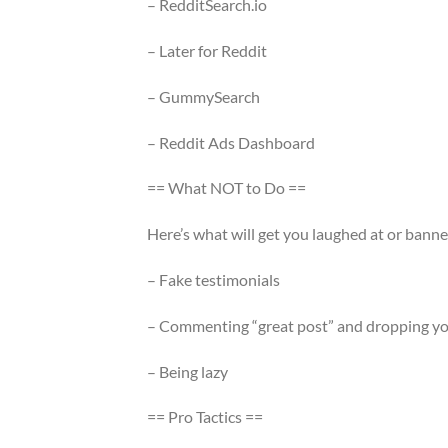
– RedditSearch.io
– Later for Reddit
– GummySearch
– Reddit Ads Dashboard
== What NOT to Do ==
Here’s what will get you laughed at or banne
– Fake testimonials
– Commenting “great post” and dropping yo
– Being lazy
== Pro Tactics ==