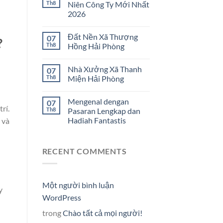
Th8
Niên Công Ty Mới Nhất
2026
Đất Nền Xã Thượng
07
?
Th8
Hồng Hải Phòng
Nhà Xưởng Xã Thanh
07
Th8
Miện Hải Phòng
Mengenal dengan
07
rí.
Th8
Pasaran Lengkap dan
Hadiah Fantastis
 và
RECENT COMMENTS
Một người bình luận
y
WordPress
trong
Chào tất cả mọi người!