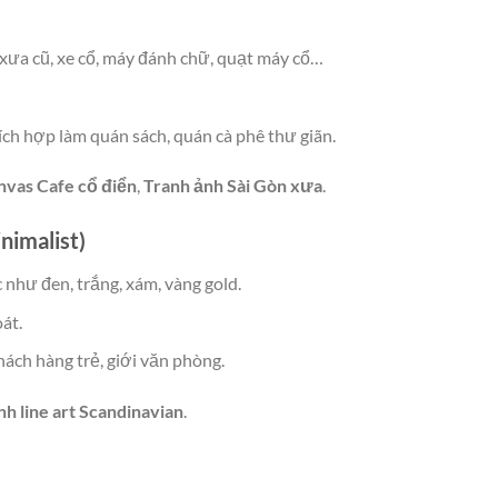
 xưa cũ, xe cổ, máy đánh chữ, quạt máy cổ…
ích hợp làm quán sách, quán cà phê thư giãn.
nvas Cafe cổ điển
,
Tranh ảnh Sài Gòn xưa
.
nimalist)
như đen, trắng, xám, vàng gold.
át.
hách hàng trẻ, giới văn phòng.
nh line art Scandinavian
.