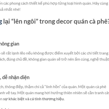
đến các phong cách thiết kế phù hợp từng loại hình quán. Hãy cùng
uả nhất nhé!
g
lại “lên ngôi” trong decor quán cà phê
hông gian
ẽ rất lạnh lẽo nếu không được điểm xuyết bởi các chi tiết trang t
ách, đúng chủ đề, không gian quán sẽ trở nên ấm cúng, nghệ thuật
, dễ nhận diện
h, thông điệp, thậm chí cả “linh hồn” của quán. Một quán cà phê
anh vẽ tay. Một quán mang hơi hướng thiên nhiên sẽ cần tranh câ
ên
sự khác biệt và cá tính thương hiệu
.