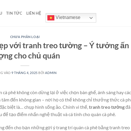
U
TIN TỨC
LIÊN HỆ
Vietnamese
CHƯA PHÂN LOẠI
đẹp với tranh treo tường – Ý tưởng ấn
ợng cho chủ quán
NG VÀO
9 THÁNG 4, 2025
BỞI
ADMIN
n cà phê không còn dừng lại ở việc chọn bàn ghế, ánh sáng hay cá
n tâm đến không gian – nơi họ có thể không chỉ thưởng thức cà ph
đặc biệt là… chụp hình sống ảo. Chính vì thế,
tranh treo tường
đã
u để tạo điểm nhấn nghệ thuật và cá tính cho quán cà phê.
g đến cho bạn những gợi ý trang trí quán cà phê bằng tranh treo