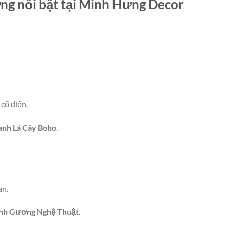
ờng nổi bật tại Minh Hưng Decor
cổ điển.
anh Lá Cây Boho
.
an.
nh Gương Nghệ Thuật
.