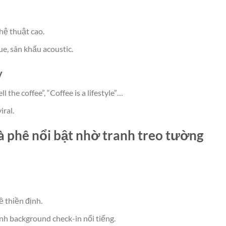
hệ thuật cao.
e, sân khấu acoustic.
y
he coffee”, “Coffee is a lifestyle”…
ral.
à phê nổi bật nhờ tranh treo tường
 thiền định.
h background check-in nổi tiếng.