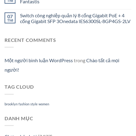
Th8
Fantastis
Switch công nghiệp quản lý 8 cổng Gigabit PoE + 4
07
Th8
cổng Gigabit SFP 3Onedata IES6300SL-8GP4GS-2LV
RECENT COMMENTS
Một người bình luận WordPress
trong
Chào tất cả mọi
người!
TAG CLOUD
brooklyn
fashion
style
women
DANH MỤC