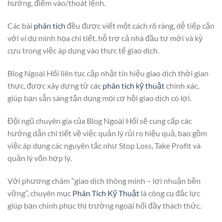
hướng, điểm vào/thoát lệnh.
Các bài
phân tích
đều được viết một cách rõ ràng, dễ tiếp cận
với ví dụ minh họa chi tiết, hỗ trợ cả nhà đầu tư mới và kỳ
cựu trong việc áp dụng vào thực tế giao dịch.
Blog Ngoại Hối liên tục cập nhật tín hiệu giao dịch thời gian
thực, được xây dựng từ các
phân tích kỹ thuật
chính xác,
giúp bạn sẵn sàng tận dụng mọi cơ hội giao dịch có lợi.
Đội ngũ chuyên gia của Blog Ngoại Hối sẽ cung cấp các
hướng dẫn chi tiết về việc quản lý rủi ro hiệu quả, bao gồm
việc áp dụng các nguyên tắc như Stop Loss, Take Profit và
quản lý vốn hợp lý.
Với phương châm “giao dịch thông minh – lợi nhuận bền
vững”, chuyên mục
Phân Tích Kỹ Thuật
là công cụ đắc lực
giúp bạn chinh phục thị trường ngoại hối đầy thách thức.