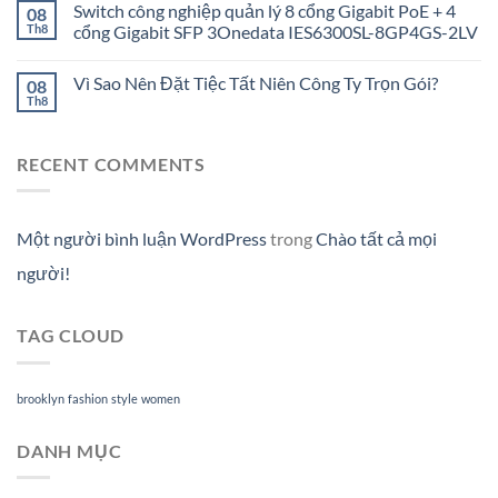
Switch công nghiệp quản lý 8 cổng Gigabit PoE + 4
08
Th8
cổng Gigabit SFP 3Onedata IES6300SL-8GP4GS-2LV
Vì Sao Nên Đặt Tiệc Tất Niên Công Ty Trọn Gói?
08
Th8
RECENT COMMENTS
Một người bình luận WordPress
trong
Chào tất cả mọi
người!
TAG CLOUD
brooklyn
fashion
style
women
DANH MỤC