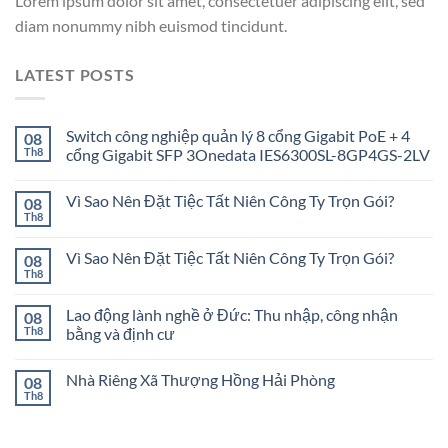
Lorem ipsum dolor sit amet, consectetuer adipiscing elit, sed
diam nonummy nibh euismod tincidunt.
LATEST POSTS
Switch công nghiệp quản lý 8 cổng Gigabit PoE + 4
08
Th8
cổng Gigabit SFP 3Onedata IES6300SL-8GP4GS-2LV
Vì Sao Nên Đặt Tiệc Tất Niên Công Ty Trọn Gói?
08
Th8
Vì Sao Nên Đặt Tiệc Tất Niên Công Ty Trọn Gói?
08
Th8
Lao động lành nghề ở Đức: Thu nhập, công nhận
08
Th8
bằng và định cư
Nhà Riêng Xã Thượng Hồng Hải Phòng
08
Th8