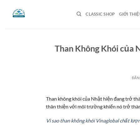
Bỏ
qua
CLASSIC SHOP
GIỚI THIỆ
nội
dung
Than Không Khói của N
ĐĂN
Than không khói của Nhật hiện đang trở th
thân thiện với môi trường khiến nó trở thàn
Vì sao than không khói Vinaglobal chất lượn