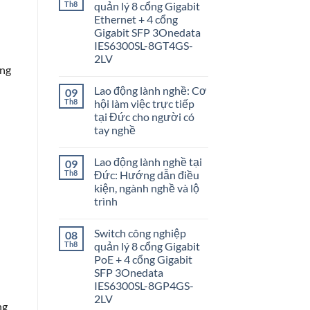
Th8
quản lý 8 cổng Gigabit
Ethernet + 4 cổng
Gigabit SFP 3Onedata
IES6300SL-8GT4GS-
2LV
ơng
Lao động lành nghề: Cơ
09
Th8
hội làm việc trực tiếp
tại Đức cho người có
tay nghề
Lao động lành nghề tại
09
Th8
Đức: Hướng dẫn điều
kiện, ngành nghề và lộ
trình
Switch công nghiệp
08
Th8
quản lý 8 cổng Gigabit
PoE + 4 cổng Gigabit
SFP 3Onedata
IES6300SL-8GP4GS-
2LV
ng