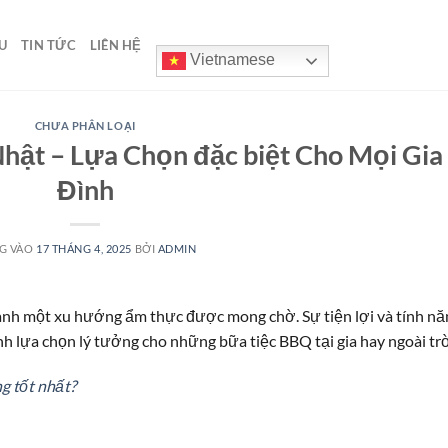
U
TIN TỨC
LIÊN HỆ
Vietnamese
CHƯA PHÂN LOẠI
hật – Lựa Chọn đặc biệt Cho Mọi Gia
Đình
G VÀO
17 THÁNG 4, 2025
BỞI
ADMIN
ành một xu hướng ẩm thực được mong chờ. Sự tiện lợi và tính nă
h lựa chọn lý tưởng cho những bữa tiệc BBQ tại gia hay ngoài trờ
g tốt nhất?