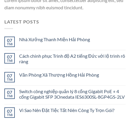
Lorem ipsum dolor sit amet, consectetuer adipiscing elit, sed
diam nonummy nibh euismod tincidunt.
LATEST POSTS
Nhà Xưởng Thanh Miện Hải Phòng
07
Th8
Cách chinh phục Trình độ A2 tiếng Đức với lộ trình rõ
07
Th8
ràng
Văn Phòng Xã Thượng Hồng Hải Phòng
07
Th8
Switch công nghiệp quản lý 8 cổng Gigabit PoE + 4
07
Th8
cổng Gigabit SFP 3Onedata IES6300SL-8GP4GS-2LV
Vì Sao Nên Đặt Tiệc Tất Niên Công Ty Trọn Gói?
07
Th8