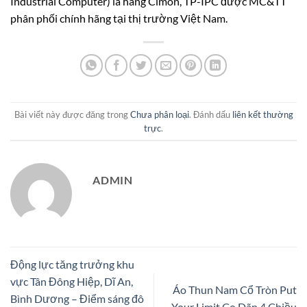
Industrial Computer) là hãng Cimon, TP-IPC được MC&TT
phân phối chính hãng tại thị trường Việt Nam.
Bài viết này được đăng trong
Chưa phân loại
. Đánh dấu
liên kết thường
trực
.
ADMIN
Động lực tăng trưởng khu
vực Tân Đông Hiệp, Dĩ An,
Áo Thun Nam Cổ Tròn Put
Bình Dương – Điểm sáng đô
Your Limit Co Dãn 4 Chiều