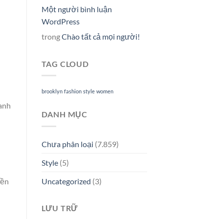
Một người bình luận
WordPress
trong
Chào tất cả mọi người!
TAG CLOUD
brooklyn
fashion
style
women
ranh
DANH MỤC
Chưa phân loại
(7.859)
Style
(5)
yền
Uncategorized
(3)
LƯU TRỮ