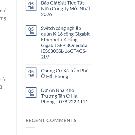
Báo Giá Đặt Tiệc Tất
05
Th8
Niên Công Ty Mới Nhất
iên”
2026
ợng
Switch công nghiệp
05
Th8
quản lý 16 cổng Gigabit
Ethernet + 4 cổng
Gigabit SFP 3Onedata
IES6300SL-16GT4GS-
2LV
Chung Cư Xã Trần Phú
05
Th8
Ở Hải Phòng
p ở
ũ
Dự Án Nhà Kho
05
Th8
Trường Tân Ở Hải
Phòng – 078.222.1111
RECENT COMMENTS