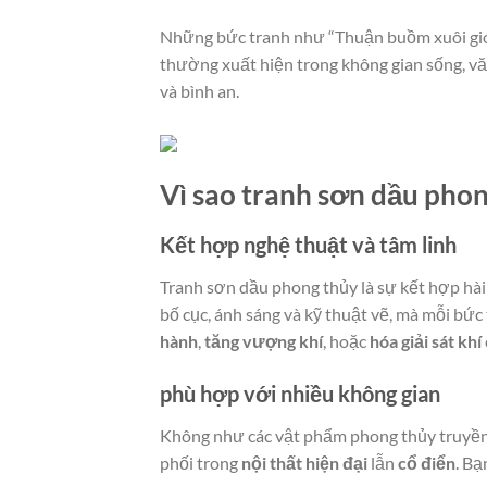
Những bức tranh như “Thuận buồm xuôi gió”
thường xuất hiện trong không gian sống, 
và bình an.
Vì sao tranh sơn dầu pho
Kết hợp nghệ thuật và tâm linh
Tranh sơn dầu phong thủy là sự kết hợp hài
bố cục, ánh sáng và kỹ thuật vẽ, mà mỗi bứ
hành
,
tăng vượng khí
, hoặc
hóa giải sát khí
phù hợp với nhiều không gian
Không như các vật phẩm phong thủy truyền 
phối trong
nội thất hiện đại
lẫn
cổ điển
. Bạ