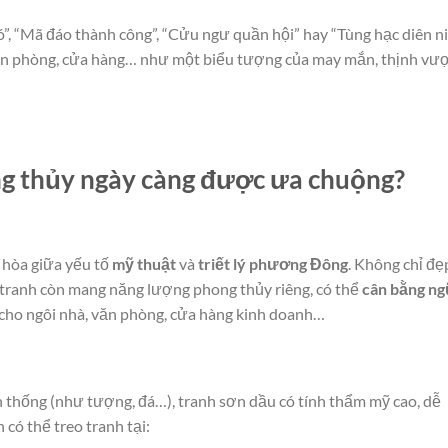
, “Mã đáo thành công”, “Cửu ngư quần hội” hay “Tùng hạc diên n
văn phòng, cửa hàng… như một biểu tượng của may mắn, thịnh vư
ng thủy ngày càng được ưa chuộng?
 hòa giữa yếu tố
mỹ thuật
và
triết lý phương Đông
. Không chỉ đẹ
c tranh còn mang năng lượng phong thủy riêng, có thể
cân bằng ng
cho ngôi nhà, văn phòng, cửa hàng kinh doanh…
thống (như tượng, đá…), tranh sơn dầu có tính thẩm mỹ cao, dễ
n có thể treo tranh tại: