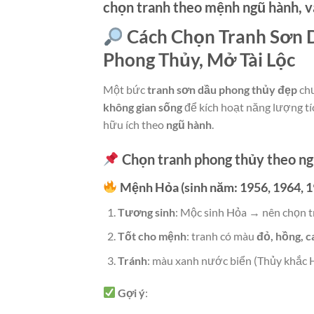
chọn tranh theo mệnh ngũ hành
, 
Cách Chọn Tranh Sơn 
Phong Thủy, Mở Tài Lộc
Một bức
tranh sơn dầu phong thủy đẹp
chư
không gian sống
để kích hoạt năng lượng tíc
hữu ích theo
ngũ hành
.
Chọn tranh phong thủy theo n
Mệnh Hỏa (sinh năm: 1956, 1964, 1
Tương sinh
: Mộc sinh Hỏa → nên chọn 
Tốt cho mệnh
: tranh có màu
đỏ, hồng, c
Tránh
: màu xanh nước biển (Thủy khắc 
Gợi ý
: