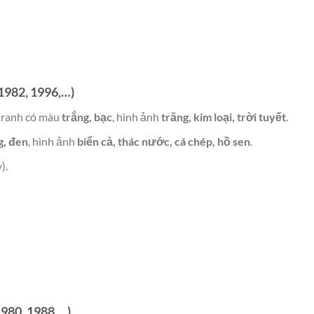
1982, 1996,…)
tranh có màu
trắng, bạc
, hình ảnh
trăng, kim loại, trời tuyết
.
, đen
, hình ảnh
biển cả, thác nước, cá chép, hồ sen
.
).
980, 1988,…)