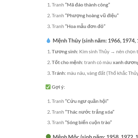
Tranh
“Mã đáo thành công”
Tranh
“Phượng hoàng vũ điệu”
Tranh
“Hoa mẫu đơn đỏ”
Mệnh Thủy (sinh năm: 1966, 1974, 
Tương sinh
: Kim sinh Thủy → nên chọn 
Tốt cho mệnh
: tranh có màu
xanh dương
Tránh
: màu nâu, vàng đất (Thổ khắc Thủy
Gợi ý
:
Tranh
“Cửu ngư quần hội”
Tranh
“Thác nước trắng xóa”
Tranh
“Sóng biển cuộn trào”
Mệnh Mộc (sinh năm: 1958, 1972, 1