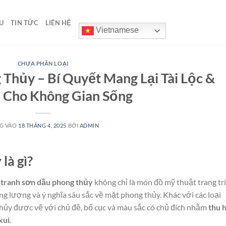
U
TIN TỨC
LIÊN HỆ
Vietnamese
CHƯA PHÂN LOẠI
Thủy – Bí Quyết Mang Lại Tài Lộc &
 Cho Không Gian Sống
G VÀO
18 THÁNG 4, 2025
BỞI
ADMIN
y
là gì?
,
tranh sơn dầu phong thủy
không chỉ là món đồ mỹ thuật trang trí
ng lượng và ý nghĩa sâu sắc về mặt phong thủy. Khác với các loại
hủy được vẽ với chủ đề, bố cục và màu sắc có chủ đích nhằm
thu 
xui
.