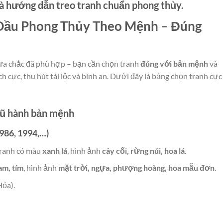
và hướng dẫn treo tranh chuẩn phong thủy.
Dầu Phong Thủy Theo Mệnh – Đúng
a chắc đã phù hợp – bạn cần chọn tranh
đúng với bản mệnh
và
h cực, thu hút tài lộc và bình an. Dưới đây là bảng chọn tranh cực
gũ hành bản mệnh
986, 1994,…)
tranh có màu
xanh lá
, hình ảnh
cây cối, rừng núi, hoa lá
.
am, tím
, hình ảnh
mặt trời, ngựa, phượng hoàng, hoa mẫu đơn
.
Hỏa).