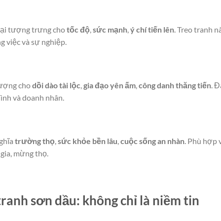
ại tượng trưng cho
tốc độ
,
sức mạnh
,
ý chí tiến lên
. Treo tranh n
 việc và sự nghiệp.
 tượng cho
dồi dào tài lộc
,
gia đạo yên ấm
,
công danh thăng tiến
. 
đình và doanh nhân.
nghĩa
trường thọ
,
sức khỏe bền lâu
,
cuộc sống an nhàn
. Phù hợp 
 gia, mừng thọ.
ranh sơn dầu: không chỉ là niềm tin