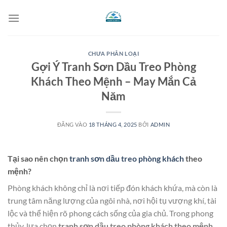
Bỏ
qua
nội
dung
CHƯA PHÂN LOẠI
Gợi Ý Tranh Sơn Dầu Treo Phòng
Khách Theo Mệnh – May Mắn Cả
Năm
ĐĂNG VÀO
18 THÁNG 4, 2025
BỞI
ADMIN
Tại sao nên chọn
tranh sơn dầu treo phòng khách
theo
mệnh?
Phòng khách không chỉ là nơi tiếp đón khách khứa, mà còn là
trung tâm năng lượng của ngôi nhà, nơi hội tụ vượng khí, tài
lộc và thể hiện rõ phong cách sống của gia chủ. Trong phong
thủy, lựa chọn
tranh sơn dầu treo phòng khách theo mệnh