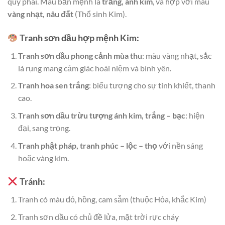
quý phái. Màu bản mệnh là
trắng, ánh kim
, và hợp với màu
vàng nhạt, nâu đất
(Thổ sinh Kim).
Tranh sơn dầu hợp mệnh Kim:
Tranh sơn dầu phong cảnh mùa thu
: màu vàng nhạt, sắc
lá rụng mang cảm giác hoài niệm và bình yên.
Tranh hoa sen trắng
: biểu tượng cho sự tinh khiết, thanh
cao.
Tranh sơn dầu trừu tượng ánh kim, trắng – bạc
: hiện
đại, sang trọng.
Tranh phật pháp, tranh phúc – lộc – thọ
với nền sáng
hoặc vàng kim.
Tránh:
Tranh có màu đỏ, hồng, cam sẫm (thuộc Hỏa, khắc Kim)
Tranh sơn dầu có chủ đề lửa, mặt trời rực cháy