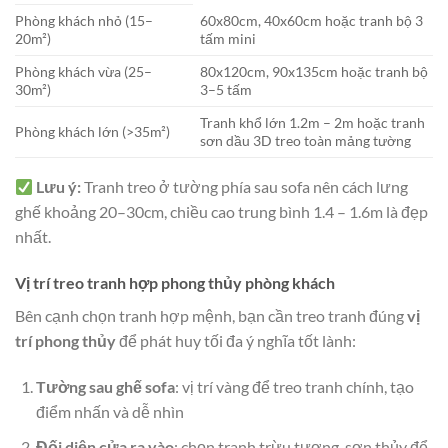
Phòng khách nhỏ (15–
60x80cm, 40x60cm hoặc tranh bộ 3
20m²)
tấm mini
Phòng khách vừa (25–
80x120cm, 90x135cm hoặc tranh bộ
30m²)
3–5 tấm
Tranh khổ lớn 1.2m – 2m hoặc tranh
Phòng khách lớn (>35m²)
sơn dầu 3D treo toàn mảng tường
Lưu ý:
Tranh treo ở tường phía sau sofa nên cách lưng
ghế khoảng 20–30cm, chiều cao trung bình 1.4 – 1.6m là đẹp
nhất.
Vị trí treo tranh hợp phong thủy phòng khách
Bên cạnh chọn tranh hợp mệnh, bạn cần treo tranh đúng
vị
trí phong thủy
để phát huy tối đa ý nghĩa tốt lành:
Tường sau ghế sofa
: vị trí vàng để treo tranh chính, tạo
điểm nhấn và dễ nhìn
Đối diện cửa ra vào
: chọn tranh trừu tượng, sơn thủy để