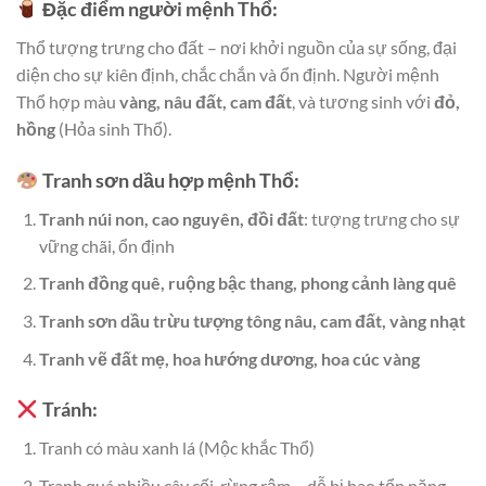
Đặc điểm người mệnh Thổ:
Thổ tượng trưng cho đất – nơi khởi nguồn của sự sống, đại
diện cho sự kiên định, chắc chắn và ổn định. Người mệnh
Thổ hợp màu
vàng, nâu đất, cam đất
, và tương sinh với
đỏ,
hồng
(Hỏa sinh Thổ).
Tranh sơn dầu hợp mệnh Thổ:
Tranh núi non, cao nguyên, đồi đất
: tượng trưng cho sự
vững chãi, ổn định
Tranh đồng quê, ruộng bậc thang, phong cảnh làng quê
Tranh sơn dầu trừu tượng tông nâu, cam đất, vàng nhạt
Tranh vẽ đất mẹ, hoa hướng dương, hoa cúc vàng
Tránh:
Tranh có màu xanh lá (Mộc khắc Thổ)
Tranh quá nhiều cây cối, rừng rậm – dễ bị hao tổn năng