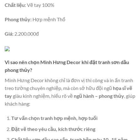
Chất liệu:
Vẽ tay 100%
Phong thủy:
Hợp mệnh Thổ
Giá:
2.200.000đ
Vì sao nên chọn Minh Hưng Decor khi đặt tranh sơn dầu
phong thủy?
Minh Hưng Decor không chỉ là đơn vị thi công và in ấn tranh
treo tường chuyên nghiệp, mà còn sở hữu đội ngũ
họa sĩ vẽ
tay
giàu kinh nghiệm, hiểu rõ về
ngũ hành – phong thủy
, giúp
khách hàng:
Tư vấn chọn tranh hợp mệnh, hợp tuổi
Đặt vẽ theo yêu cầu, kích thước riêng
Chất liệu sơn dầu cao cấp, tranh bền màu 10–15 năm