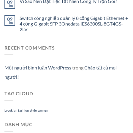
Vì Sao Nên Đặt Tiệc Tất Niên Công Ty Trọn Gói?
09
Th8
Switch công nghiệp quản lý 8 cổng Gigabit Ethernet +
09
Th8
4 cổng Gigabit SFP 3Onedata IES6300SL-8GT4GS-
2LV
RECENT COMMENTS
Một người bình luận WordPress
trong
Chào tất cả mọi
người!
TAG CLOUD
brooklyn
fashion
style
women
DANH MỤC