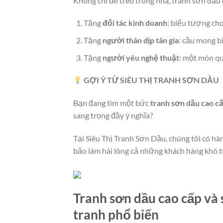
Không chỉ để treo trong nhà, tranh sơn dầu c
Tặng
đối tác kinh doanh
: biểu tượng ch
Tặng
người thân dịp tân gia
: cầu mong b
Tặng
người yêu nghệ thuật
: một món qu
GỢI Ý TỪ SIÊU THỊ TRANH SƠN DẦU
Bạn đang tìm một bức
tranh sơn dầu cao c
sang trọng đầy ý nghĩa?
Tại Siêu Thị Tranh Sơn Dầu, chúng tôi có h
bảo làm hài lòng cả những khách hàng khó t
Tranh sơn dầu cao cấp và 
tranh phổ biến