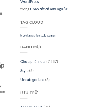
WordPress
trong
Chào tất cả mọi người!
t.
TAG CLOUD
brooklyn
fashion
style
women
DANH MỤC
Chưa phân loại
(7.887)
ấp
Style
(5)
Uncategorized
(3)
y
úng
LƯU TRỮ
Tháng 8 2026
(76)