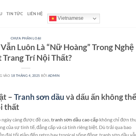
U
TIN TỨC
LIÊN HỆ
Vietnamese
CHƯA PHÂN LOẠI
u Vẫn Luôn Là “Nữ Hoàng” Trong Nghệ
 Trang Trí Nội Thất?
G VÀO
18 THÁNG 4, 2025
BỞI
ADMIN
ật –
Tranh sơn dầu
và dấu ấn không th
i thất
p ngày càng được đề cao,
tranh sơn dầu cao cấp
không chỉ đơn th
g của sự tinh tế, đẳng cấp và cá tính riêng biệt. Dù trải qua bao
ện đại tối giản đến retro hay tropical sống động, tranh sơn dầu vẫ