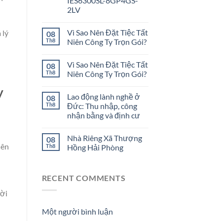
IES6300SL-8GP4GS-
2LV
Vì Sao Nên Đặt Tiệc Tất
 lý
08
Th8
Niên Công Ty Trọn Gói?
Vì Sao Nên Đặt Tiệc Tất
08
Th8
Niên Công Ty Trọn Gói?
y
Lao động lành nghề ở
08
Th8
Đức: Thu nhập, công
nhận bằng và định cư
Nhà Riêng Xã Thượng
08
nên
Th8
Hồng Hải Phòng
RECENT COMMENTS
ười
Một người bình luận