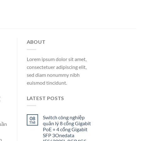
ABOUT
Lorem ipsum dolor sit amet,
consectetuer adipiscing elit,
sed diam nonummy nibh
euismod tincidunt.
LATEST POSTS
ể
Switch công nghiệp
08
Th8
quản lý 8 cổng Gigabit
uần
PoE + 4 cổng Gigabit
SFP 3Onedata
n