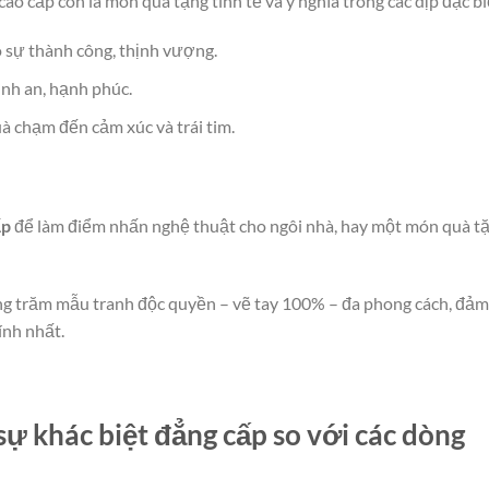
ao cấp còn là món quà tặng tinh tế và ý nghĩa trong các dịp đặc bi
o sự thành công, thịnh vượng.
ình an, hạnh phúc.
à chạm đến cảm xúc và trái tim.
ấp
để làm điểm nhấn nghệ thuật cho ngôi nhà, hay một món quà t
àng trăm mẫu tranh độc quyền – vẽ tay 100% – đa phong cách, đảm
ính nhất.
sự khác biệt đẳng cấp so với các dòng