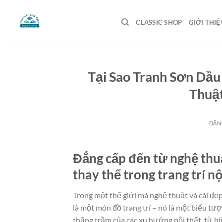
Bỏ
qua
CLASSIC SHOP
GIỚI THIỆ
nội
dung
Tại Sao Tranh Sơn Dầ
Thuật
ĐĂN
Đẳng cấp đến từ nghệ thu
thay thế trong trang trí nộ
Trong một thế giới mà nghệ thuật và cái đẹ
là một món đồ trang trí – nó là một biểu tượn
thăng trầm của các xu hướng nội thất, từ hi