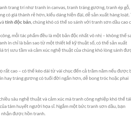
ranh trang trí như tranh in canvas, tranh tráng gương, tranh ép gỗ,
có giá thành rẻ hơn, kiểu dáng hiện đại, dễ sản xuất hàng loạt.
và
tính độc bản
, chúng khó có thể so sánh với tranh sơn dầu cao 
ủ công, mỗi tác phẩm đều là một bản độc nhất vô nhị – không thể s
anh in chỉ là bản sao từ một thiết kế kỹ thuật số, có thể sản xuất
iá trị sưu tầm và cảm xúc nghệ thuật của chúng khó lòng sánh đư
thọ rất cao – có thể kéo dài từ vài chục đến cả trăm năm nếu được
h in hay tráng gương có tuổi đời ngắn hơn, dễ bong tróc hoặc phai
chiều sâu nghệ thuật và cảm xúc mà tranh công nghiệp khó thể tá
nh của tâm huyết người họa sĩ. Ngắm một bức tranh sơn dầu, bạn
m nhận được hồn tranh.