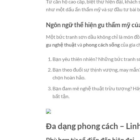
Từ căn hộ cao cấp, biệt thự hiện đại, khách
như một dấu ấn thẩm mỹ và sự đầu tư bài b
Ngôn ngữ thể hiện gu thẩm mỹ của
Một bức tranh sơn dầu không chỉ là món đồ 
gu nghệ thuật
và
phong cách sống
của gia c
Bạn yêu thiên nhiên? Những bức tranh sơ
Bạn theo đuổi sự thịnh vượng, may mắn?
chọn hoàn hảo.
Bạn đam mê nghệ thuật trừu tượng? Hã
bất tận.
Đa dạng phong cách – Linh