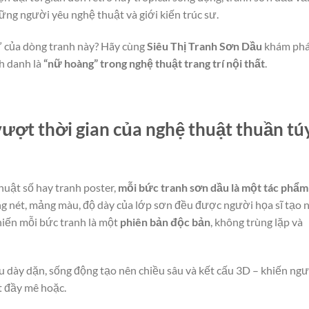
hững người yêu nghệ thuật và giới kiến trúc sư.
n” của dòng tranh này? Hãy cùng
Siêu Thị Tranh Sơn Dầu
khám phá
h danh là
“nữ hoàng” trong nghệ thuật trang trí nội thất
.
ượt thời gian của nghệ thuật thuần tú
huật số hay tranh poster,
mỗi bức tranh sơn dầu là một tác phẩm
g nét, mảng màu, độ dày của lớp sơn đều được người họa sĩ tạo 
hiến mỗi bức tranh là một
phiên bản độc bản
, không trùng lặp và
dày dặn, sống động tạo nên chiều sâu và kết cấu 3D – khiến ng
t đầy mê hoặc.