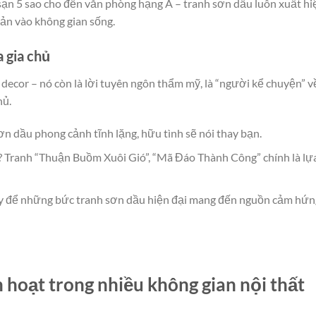
 sạn 5 sao cho đến văn phòng hạng A – tranh sơn dầu luôn xuất hi
ản vào không gian sống.
 gia chủ
decor – nó còn là lời tuyên ngôn thẩm mỹ, là “người kể chuyện” v
hủ.
n dầu phong cảnh tĩnh lặng, hữu tình sẽ nói thay bạn.
 Tranh “Thuận Buồm Xuôi Gió”, “Mã Đáo Thành Công” chính là lự
y để những bức tranh sơn dầu hiện đại mang đến nguồn cảm hứn
 hoạt trong nhiều không gian nội thất