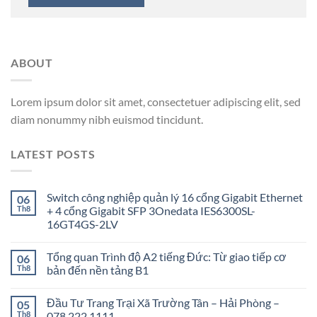
ABOUT
Lorem ipsum dolor sit amet, consectetuer adipiscing elit, sed
diam nonummy nibh euismod tincidunt.
LATEST POSTS
Switch công nghiệp quản lý 16 cổng Gigabit Ethernet
06
Th8
+ 4 cổng Gigabit SFP 3Onedata IES6300SL-
16GT4GS-2LV
Tổng quan Trình độ A2 tiếng Đức: Từ giao tiếp cơ
06
Th8
bản đến nền tảng B1
Đầu Tư Trang Trại Xã Trường Tân – Hải Phòng –
05
Th8
078.222.1111