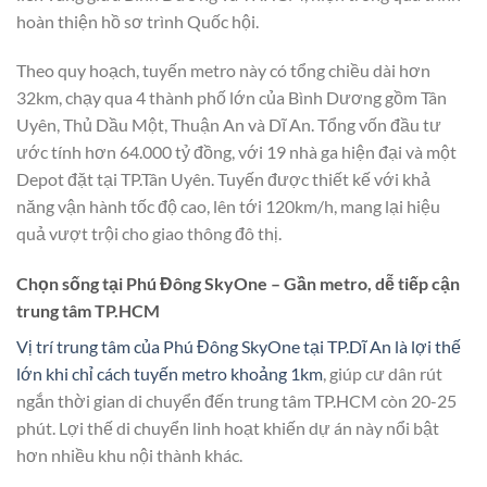
hoàn thiện hồ sơ trình Quốc hội.
Theo quy hoạch, tuyến metro này có tổng chiều dài hơn
32km, chạy qua 4 thành phố lớn của Bình Dương gồm Tân
Uyên, Thủ Dầu Một, Thuận An và Dĩ An. Tổng vốn đầu tư
ước tính hơn 64.000 tỷ đồng, với 19 nhà ga hiện đại và một
Depot đặt tại TP.Tân Uyên. Tuyến được thiết kế với khả
năng vận hành tốc độ cao, lên tới 120km/h, mang lại hiệu
quả vượt trội cho giao thông đô thị.
Chọn sống tại Phú Đông SkyOne – Gần metro, dễ tiếp cận
trung tâm TP.HCM
Vị trí trung tâm của Phú Đông SkyOne tại TP.Dĩ An là lợi thế
lớn khi chỉ cách tuyến metro khoảng 1km
, giúp cư dân rút
ngắn thời gian di chuyển đến trung tâm TP.HCM còn 20-25
phút. Lợi thế di chuyển linh hoạt khiến dự án này nổi bật
hơn nhiều khu nội thành khác.