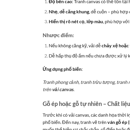
Độ bền cao
: Tranh canvas có thể tồn tạ
Nhẹ, dễ căng khung
, dễ cuộn – phù hợp 
Hiển thị rõ nét cọ, lớp màu
, phù hợp với
Nhược điểm:
Nếu không căng kỹ, vải dễ
chảy xệ hoặc
Dễ hấp thụ độ ẩm nếu chưa được xử lý kỹ
Ứng dụng phổ biến
:
Tranh phong cảnh, tranh trừu tượng, tranh
trên
vải canvas
.
Gỗ ép hoặc gỗ tự nhiên – Chất liệu
Trước khi có vải canvas, các danh họa thờ
phổ biến. Đến nay, tranh vẽ trên
ván gỗ ép 
muốn thể hiện sự chắc chắn, cổ điển hoặc độ 