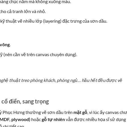
i hàng chục năm mà không xuống màu.
cho cả tranh lớn và nhỏ.
 kỹ thuật vẽ nhiều lớp (layering) đặc trưng của sơn dầu.
 võng
.
 (nên cần vẽ trên canvas chuyên dụng).
 nghệ thuật treo phòng khách, phòng ngủ… hầu hết đều được vẽ
 cổ điển, sang trọng
i kỳ Phục Hưng thường vẽ sơn dầu trên
mặt gỗ
, vì lúc ấy canvas ch
(MDF, plywood)
hoặc
gỗ tự nhiên
vẫn được nhiều họa sĩ sử dụng 
chi tiết cao.