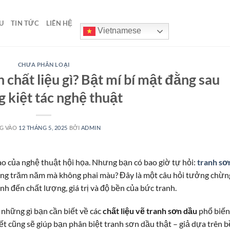
U
TIN TỨC
LIÊN HỆ
Vietnamese
CHƯA PHÂN LOẠI
 chất liệu gì? Bật mí bí mật đằng sau
 kiệt tác nghệ thuật
G VÀO
12 THÁNG 5, 2025
BỞI
ADMIN
ao của nghệ thuật hội họa. Nhưng bạn có bao giờ tự hỏi:
tranh sơ
àng trăm năm mà không phai màu? Đây là một câu hỏi tưởng chừn
ịnh đến chất lượng, giá trị và độ bền của bức tranh.
ả những gì bạn cần biết về các
chất liệu vẽ tranh sơn dầu
phổ biến
iết cũng sẽ giúp bạn phân biệt tranh sơn dầu thật – giả dựa trên b