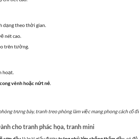
h dạng theo thời gian.
vẽ nét cao.
eo trên tường.
h hoạt.
cong vênh hoặc nứt nẻ
.
phòng trưng bày, tranh treo phòng làm việc mang phong cách cổ đi
ành cho tranh phác họa, tranh mini
vẽ sơn dầu
là loại giấy được
tráng phủ lớp chống thấm dầu
, có độ