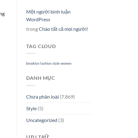
Một người bình luận
ông
WordPress
trong
Chào tất cả mọi người!
TAG CLOUD
brooklyn
fashion
style
women
DANH MỤC
Chưa phân loại
(7.869)
Style
(5)
Uncategorized
(3)
LƯU TRỮ