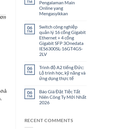
Th8
Pengalaman Main
Online yang
Mengasyikkan
sơn
Switch công nghiệp
06
Th8
quản lý 16 cổng Gigabit
Ethernet + 4 cổng
Gigabit SFP 3Onedata
IES6300SL-16GT4GS-
2LV
ị
Trình độ A2 tiếng Đức:
06
Th8
Lộ trình học, kỹ năng và
ứng dụng thực tế
 khả
Báo Giá Đặt Tiệc Tất
06
Th8
Niên Công Ty Mới Nhất
,
2026
RECENT COMMENTS