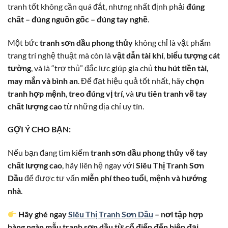
tranh tốt không cần quá đắt, nhưng nhất định phải
đúng
chất – đúng nguồn gốc – đúng tay nghề
.
Một bức
tranh sơn dầu phong thủy
không chỉ là vật phẩm
trang trí nghệ thuật mà còn là
vật dẫn tài khí
,
biểu tượng cát
tường
, và là “trợ thủ” đắc lực giúp gia chủ
thu hút tiền tài,
may mắn và bình an
. Để đạt hiệu quả tốt nhất, hãy
chọn
tranh hợp mệnh
,
treo đúng vị trí
, và
ưu tiên tranh vẽ tay
chất lượng cao
từ những địa chỉ uy tín.
GỢI Ý CHO BẠN:
Nếu bạn đang tìm kiếm
tranh sơn dầu phong thủy vẽ tay
chất lượng cao
, hãy liên hệ ngay với
Siêu Thị Tranh Sơn
Dầu
để được tư vấn
miễn phí theo tuổi, mệnh và hướng
nhà
.
Hãy ghé ngay
Siêu Thị Tranh Sơn Dầu
– nơi tập hợp
hàng ngàn mẫu tranh sơn dầu từ cổ điển đến hiện đại,