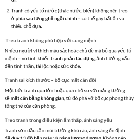
Tranh có yếu tố nước (thác nước, biển) không nên treo
ở
phía sau lưng ghế ngồi chính
– có thể gây bất ổn và
thiếu chỗ dựa.
Treo tranh không phù hợp với cung mệnh
Nhiều người vì thích màu sắc hoặc chủ đề mà bỏ qua yếu tố
mệnh – vô tình khiến
tranh phản tác dụng
, ảnh hưởng xấu
đến tinh thần, tài lộc hoặc sức khỏe.
Tranh sai kích thước – bố cục mất cân đối
Một bức tranh quá lớn hoặc quá nhỏ so với mảng tường
sẽ
mất cân bằng không gian
, từ đó phá vỡ bố cục phong thủy
tổng thể của căn phòng.
Treo tranh trong điều kiện ẩm thấp, ánh sáng yếu
Tranh sơn dầu cần môi trường khô ráo, ánh sáng ổn định
để
duy trì độ bền màu
và
năng lượng dương
. Không nên