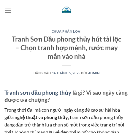
Bỏ
qua
nội
dung
CHƯA PHÂN LOẠI
Tranh Sơn Dầu phong thủy hút tài lộc
– Chọn tranh hợp mệnh, rước may
mắn vào nhà
ĐĂNG VÀO
14 THÁNG 5, 2025
BỞI
ADMIN
Tranh sơn dầu phong thủy
là gì? Vì sao ngày càng
được ưa chuộng?
Trong thời đại mà con người ngày càng đề cao sự hài hòa
giữa
nghệ thuật
và
phong thủy
, tranh sơn dầu phong thủy
đang dần trở thành lựa chọn số một trong việc trang trí nội
thất. Không chỉ mang lại vẻ đẹp thẩm mỹ cho không gian