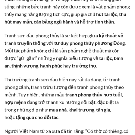
sống, những bức tranh này còn được xem là vật phẩm phong
thủy mang năng lượng tích cực, giúp gia chủ
hút tài lộc
,
thu
hút may mắn
,
cân bằng ngũ hành
và
hỗ trợ tinh thần
.
Tranh sơn dầu phong thủy là sự kết hợp giữa
kỹ thuật vẽ
tranh truyền thống
với
tư duy phong thủy phương Đông
.
Mỗi tác phẩm không chỉ là sản phẩm nghệ thuật mà còn
được “gửi gắm” những ý nghĩa biểu tượng về
tài lộc
,
bình
an
,
thịnh vượng
,
hạnh phúc
hay
trường thọ
.
Thị trường tranh sơn dầu hiện nay rất đa dạng, từ tranh
phong cảnh, tranh trừu tượng đến tranh phong thủy theo
mệnh. Tuy nhiên, những mẫu
tranh phong thủy hợp tuổi,
hợp mệnh
đang trở thành xu hướng nổi bật, đặc biệt là
trong những dịp như
mua nhà
,
khai trương
,
tân gia
,
hoặc
tặng quà cho đối tác
.
Người Việt Nam từ xa xưa đã tin rằng: “Có thờ có thiêng, có