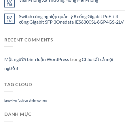
07
Th8
Switch công nghiệp quản lý 8 cổng Gigabit PoE + 4
07
Th8
cổng Gigabit SFP 3Onedata IES6300SL-8GP4GS-2LV
RECENT COMMENTS
Một người bình luận WordPress
trong
Chào tất cả mọi
người!
TAG CLOUD
brooklyn
fashion
style
women
DANH MỤC