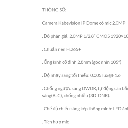
THÔNG SỐ:
Camera Kabevision IP Dome có mic 2.0MP
. Độ phân giải 2.0MP 1/2.8″ CMOS 1920×
. Chuẩn nén H.265+
. Ống kính cố định 2.8mm (góc nhìn 105°)
. Độ nhạy sáng tối thiểu: 0.005
lux@F1.6
. Chống ngược sáng DWDR, tự động cân bằn
sáng(BLC), chống nhiễu (3D-DNR).
. Chế độ chiếu sáng kép thông minh: LED án
. Tích hợp mic