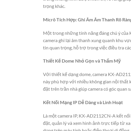
trọng khác.
Micrô Tích Hợp: Ghi Âm Âm Thanh Rõ Ràn
Một trong những tính năng đáng chú ý của
camera ghi lại âm thanh xung quanh khu vực
tin quan trọng, hỗ trợ trong việc điều tra cá
Thiết Kế Dome Nhỏ Gọn và Thẩm Mỹ
Với thiết kế dạng dome, camera KX-AD2112CN
này phù hợp với nhiều không gian nội thất 
đặt trên trần nhà giúp camera có góc quan s
Kết Nối Mạng IP Dễ Dàng và Linh Hoạt
Là một camera IP, KX-AD2112CN-A kết nối v
đặt, quản lý và xem hình ảnh trực tiếp từ 
dụng trên máy tính hoặc điện thoại di động