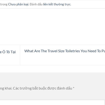
 trong
Chưa phân loại
. Đánh dấu
liên kết thường trực
.
What Are The Travel Size Toiletries You Need To P
 Ô Tô Tại
ng khai.
Các trường bắt buộc được đánh dấu
*