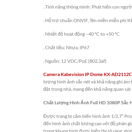
. Tính năng thông minh: Phát hiện con người
. Hỗ trợ chuẩn ONVIF, Tên miền miễn phí 
. Nhiệt độ hoạt động –40 °C to +50 °C
. Chất liệu: Nhựa, IP67
. Nguồn: 12 VDC/PoE (802.3af)
Camera Kabevision IP Dome KX-AD2112
lượng hình ảnh sắc nét và khả năng ghi âm 
đặt trong nhà, mang đến khả năng quan sát c
Chất Lượng Hình Ảnh Full HD 1080P Sắc 
Được trang bị cảm biến hình ảnh 1/2.7″ 
đến hình ảnh chất lượng cao với độ phân g
trong khung hình được hiển thị rõ ràng, giú