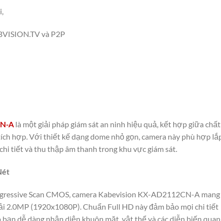
,
KBVISION.TV và P2P
CN-A
là một giải pháp giám sát an ninh hiệu quả, kết hợp giữa chất
tích hợp. Với thiết kế dạng dome nhỏ gọn, camera này phù hợp lắ
hi tiết và thu thập âm thanh trong khu vực giám sát.
Nét
Progressive Scan CMOS, camera Kabevision KX-AD2112CN-A mang
iải 2.0MP (1920x1080P). Chuẩn Full HD này đảm bảo mọi chi tiết
p bạn dễ dàng nhận diện khuôn mặt, vật thể và các diễn biến quan