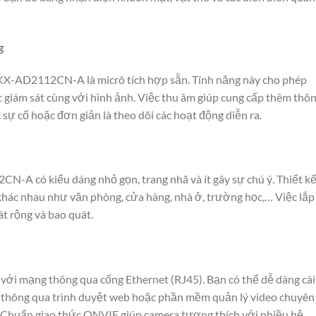
g
 KX-AD2112CN-A là micrô tích hợp sẵn. Tính năng này cho phép
 giám sát cùng với hình ảnh. Việc thu âm giúp cung cấp thêm thô
c sự cố hoặc đơn giản là theo dõi các hoạt động diễn ra.
-A có kiểu dáng nhỏ gọn, trang nhã và ít gây sự chú ý. Thiết k
khác nhau như văn phòng, cửa hàng, nhà ở, trường học,… Việc lắp
át rộng và bao quát.
ới mạng thông qua cổng Ethernet (RJ45). Bạn có thể dễ dàng cài
xa thông qua trình duyệt web hoặc phần mềm quản lý video chuyên
. Chuẩn giao thức ONVIF giúp camera tương thích với nhiều hệ