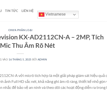
U
TIN TỨC
LIÊN HỆ
Vietnamese
CHƯA PHÂN LOẠI
vision KX-AD2112CN-A – 2MP, Tích
Mic Thu Âm Rõ Nét
G VÀO
16 THÁNG 5, 2025
BỞI
ADMIN
2CN-A với micrô tích hợp là một giải pháp giám sát hiệu quả 
nh ảnh Full HD sắc nét, khả năng ghi âm rõ ràng, thiết kế nhỏ gọn 
ân nhắc để bảo vệ an ninh và theo dõi các hoạt động diễn ra trong