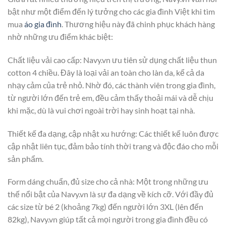
bật như một điểm đến lý tưởng cho các gia đình Việt khi tìm
mua
áo gia đình
. Thương hiệu này đã chinh phục khách hàng
nhờ những ưu điểm khác biệt:
Chất liệu vải cao cấp: Navy.vn ưu tiên sử dụng chất liệu thun
cotton 4 chiều. Đây là loại vải an toàn cho làn da, kể cả da
nhạy cảm của trẻ nhỏ. Nhờ đó, các thành viên trong gia đình,
từ người lớn đến trẻ em, đều cảm thấy thoải mái và dễ chịu
khi mặc, dù là vui chơi ngoài trời hay sinh hoạt tại nhà.
Thiết kế đa dạng, cập nhật xu hướng: Các thiết kế luôn được
cập nhật liên tục, đảm bảo tính thời trang và độc đáo cho mỗi
sản phẩm.
Form dáng chuẩn, đủ size cho cả nhà: Một trong những ưu
thế nổi bật của Navy.vn là sự đa dạng về kích cỡ. Với đầy đủ
các size từ bé 2 (khoảng 7kg) đến người lớn 3XL (lên đến
82kg), Navy.vn giúp tất cả mọi người trong gia đình đều có