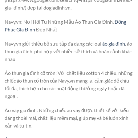
gia- đình/) đẹp tại dogiadinh.vn.
Navy.vn: Nơi Hội Tụ Những Mẫu Áo Thun Gia Đình,
Đồng
Phục Gia Đình
Đẹp Nhất
Navy.vn giới thiệu bộ sưu tập đa dạng các loại
áo gia đình
, áo
thun gia đình, phù hợp với nhiều sở thích và hoàn cảnh khác
nhau:
Áo thun gia đình cổ tròn: Với chất liệu cotton 4 chiều, những
chiếc áo thun cổ tròn của Navy.vn mang lại cảm giác dễ chịu
tối đa, thích hợp cho các hoạt động thường ngày hoặc dã
ngoại.
Áo váy gia đình: Những chiếc áo váy được thiết kế với kiểu
dáng thoải mái, chất liệu mềm mại, giúp mẹ và bé luôn xinh
xắn và tự tin.