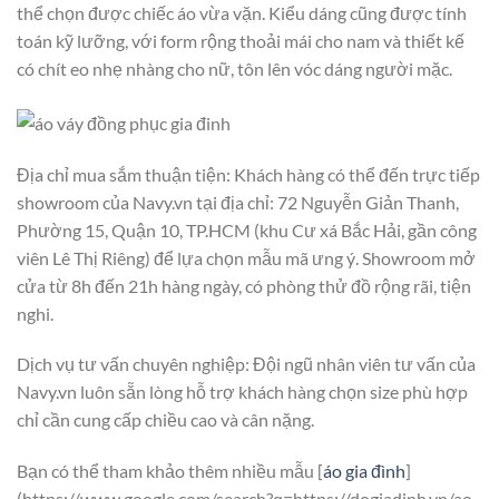
thể chọn được chiếc áo vừa vặn. Kiểu dáng cũng được tính
toán kỹ lưỡng, với form rộng thoải mái cho nam và thiết kế
có chít eo nhẹ nhàng cho nữ, tôn lên vóc dáng người mặc.
Địa chỉ mua sắm thuận tiện: Khách hàng có thể đến trực tiếp
showroom của Navy.vn tại địa chỉ: 72 Nguyễn Giản Thanh,
Phường 15, Quận 10, TP.HCM (khu Cư xá Bắc Hải, gần công
viên Lê Thị Riêng) để lựa chọn mẫu mã ưng ý. Showroom mở
cửa từ 8h đến 21h hàng ngày, có phòng thử đồ rộng rãi, tiện
nghi.
Dịch vụ tư vấn chuyên nghiệp: Đội ngũ nhân viên tư vấn của
Navy.vn luôn sẵn lòng hỗ trợ khách hàng chọn size phù hợp
chỉ cần cung cấp chiều cao và cân nặng.
Bạn có thể tham khảo thêm nhiều mẫu [
áo gia đình
]
(https://www.google.com/search?q=https://dogiadinh.vn/ao-