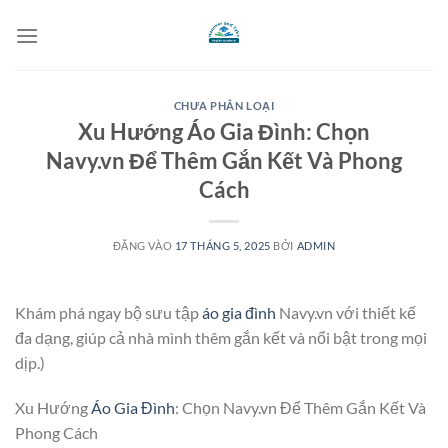
Bỏ
qua
nội
dung
CHƯA PHÂN LOẠI
Xu Hướng Áo Gia Đình: Chọn
Navy.vn Để Thêm Gắn Kết Và Phong
Cách
ĐĂNG VÀO
17 THÁNG 5, 2025
BỞI
ADMIN
Khám phá ngay bộ sưu tập
áo gia đình
Navy.vn với thiết kế
đa dạng, giúp cả nhà mình thêm gắn kết và nổi bật trong mọi
dịp.)
Xu Hướng
Áo Gia Đình
: Chọn Navy.vn Để Thêm Gắn Kết Và
Phong Cách