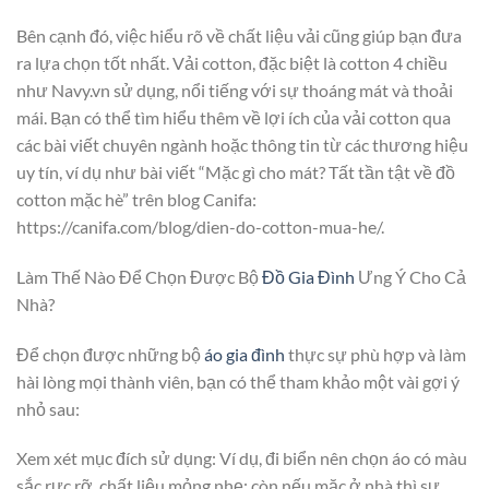
Bên cạnh đó, việc hiểu rõ về chất liệu vải cũng giúp bạn đưa
ra lựa chọn tốt nhất. Vải cotton, đặc biệt là cotton 4 chiều
như Navy.vn sử dụng, nổi tiếng với sự thoáng mát và thoải
mái. Bạn có thể tìm hiểu thêm về lợi ích của vải cotton qua
các bài viết chuyên ngành hoặc thông tin từ các thương hiệu
uy tín, ví dụ như bài viết “Mặc gì cho mát? Tất tần tật về đồ
cotton mặc hè” trên blog Canifa:
https://canifa.com/blog/dien-do-cotton-mua-he/.
Làm Thế Nào Để Chọn Được Bộ
Đồ Gia Đình
Ưng Ý Cho Cả
Nhà?
Để chọn được những bộ
áo gia đình
thực sự phù hợp và làm
hài lòng mọi thành viên, bạn có thể tham khảo một vài gợi ý
nhỏ sau:
Xem xét mục đích sử dụng: Ví dụ, đi biển nên chọn áo có màu
sắc rực rỡ, chất liệu mỏng nhẹ; còn nếu mặc ở nhà thì sự