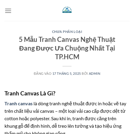
Bỏ
qua
nội
dung
CHƯA PHÂN LOẠI
5 Mẫu Tranh Canvas Nghệ Thuật
Đang Được Ưa Chuộng Nhất Tại
TP.HCM
ĐĂNG VÀO
17 THÁNG 5, 2025
BỞI
ADMIN
Tranh Canvas Là Gì?
Tranh canvas
là dòng tranh nghệ thuật được in hoặc vẽ tay
trên chất liệu vải canvas – một loại vải cao cấp được dệt từ
cotton hoặc polyester. Sau khi in, tranh được căng trên
khung gỗ để định hình, dễ treo lên tường và tạo hiệu ứng
thẩm mỹ cho không gian sống.