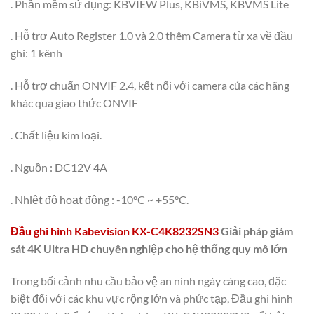
. Phần mềm sử dụng: KBVIEW Plus, KBiVMS, KBVMS Lite
. Hỗ trợ Auto Register 1.0 và 2.0 thêm Camera từ xa về đầu
ghi: 1 kênh
. Hỗ trợ chuẩn ONVIF 2.4, kết nối với camera của các hãng
khác qua giao thức ONVIF
. Chất liệu kim loại.
. Nguồn : DC12V 4A
. Nhiệt độ hoạt động : -10°C ~ +55°C.
Đầu ghi hình Kabevision KX-C4K8232SN3
Giải pháp giám
sát 4K Ultra HD chuyên nghiệp cho hệ thống quy mô lớn
Trong bối cảnh nhu cầu bảo vệ an ninh ngày càng cao, đặc
biệt đối với các khu vực rộng lớn và phức tạp, Đầu ghi hình