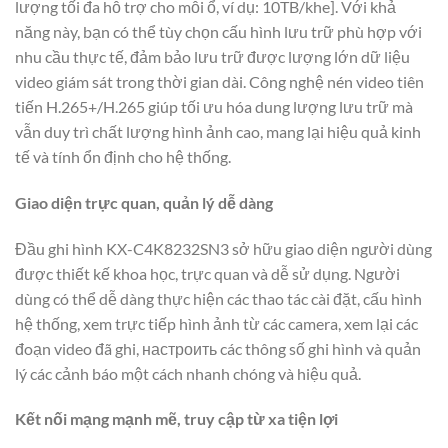
lượng tối đa hỗ trợ cho mỗi ổ, ví dụ: 10TB/khe]. Với khả
năng này, bạn có thể tùy chọn cấu hình lưu trữ phù hợp với
nhu cầu thực tế, đảm bảo lưu trữ được lượng lớn dữ liệu
video giám sát trong thời gian dài. Công nghệ nén video tiên
tiến H.265+/H.265 giúp tối ưu hóa dung lượng lưu trữ mà
vẫn duy trì chất lượng hình ảnh cao, mang lại hiệu quả kinh
tế và tính ổn định cho hệ thống.
Giao diện trực quan, quản lý dễ dàng
Đầu ghi hình KX-C4K8232SN3 sở hữu giao diện người dùng
được thiết kế khoa học, trực quan và dễ sử dụng. Người
dùng có thể dễ dàng thực hiện các thao tác cài đặt, cấu hình
hệ thống, xem trực tiếp hình ảnh từ các camera, xem lại các
đoạn video đã ghi, настроить các thông số ghi hình và quản
lý các cảnh báo một cách nhanh chóng và hiệu quả.
Kết nối mạng mạnh mẽ, truy cập từ xa tiện lợi