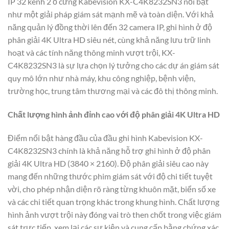
IP 32 kênh 2 ổ cứng Kabevision KX-C4K8232SN3 nổi bật
như một giải pháp giám sát mạnh mẽ và toàn diện. Với khả
năng quản lý đồng thời lên đến 32 camera IP, ghi hình ở độ
phân giải 4K Ultra HD siêu nét, cùng khả năng lưu trữ linh
hoạt và các tính năng thông minh vượt trội, KX-
C4K8232SN3 là sự lựa chọn lý tưởng cho các dự án giám sát
quy mô lớn như nhà máy, khu công nghiệp, bệnh viện,
trường học, trung tâm thương mại và các đô thị thông minh.
Chất lượng hình ảnh đỉnh cao với độ phân giải 4K Ultra HD
Điểm nổi bật hàng đầu của đầu ghi hình Kabevision KX-
C4K8232SN3 chính là khả năng hỗ trợ ghi hình ở độ phân
giải 4K Ultra HD (3840 × 2160). Độ phân giải siêu cao này
mang đến những thước phim giám sát với độ chi tiết tuyệt
vời, cho phép nhận diện rõ ràng từng khuôn mặt, biển số xe
và các chi tiết quan trọng khác trong khung hình. Chất lượng
hình ảnh vượt trội này đóng vai trò then chốt trong việc giám
sát trực tiếp, xem lại các sự kiện và cung cấp bằng chứng xác