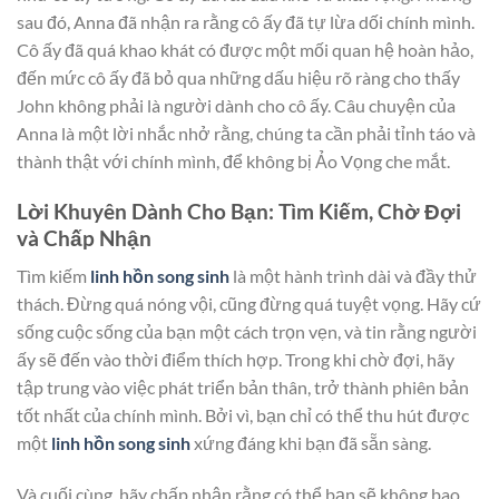
sau đó, Anna đã nhận ra rằng cô ấy đã tự lừa dối chính mình.
Cô ấy đã quá khao khát có được một mối quan hệ hoàn hảo,
đến mức cô ấy đã bỏ qua những dấu hiệu rõ ràng cho thấy
John không phải là người dành cho cô ấy. Câu chuyện của
Anna là một lời nhắc nhở rằng, chúng ta cần phải tỉnh táo và
thành thật với chính mình, để không bị Ảo Vọng che mắt.
Lời Khuyên Dành Cho Bạn: Tìm Kiếm, Chờ Đợi
và Chấp Nhận
Tìm kiếm
linh hồn song sinh
là một hành trình dài và đầy thử
thách. Đừng quá nóng vội, cũng đừng quá tuyệt vọng. Hãy cứ
sống cuộc sống của bạn một cách trọn vẹn, và tin rằng người
ấy sẽ đến vào thời điểm thích hợp. Trong khi chờ đợi, hãy
tập trung vào việc phát triển bản thân, trở thành phiên bản
tốt nhất của chính mình. Bởi vì, bạn chỉ có thể thu hút được
một
linh hồn song sinh
xứng đáng khi bạn đã sẵn sàng.
Và cuối cùng, hãy chấp nhận rằng có thể bạn sẽ không bao