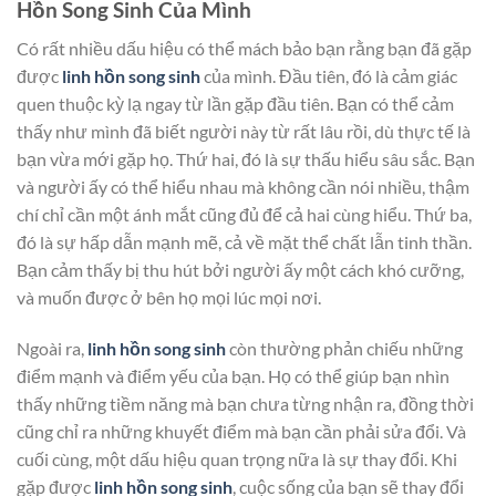
Hồn Song Sinh Của Mình
Có rất nhiều dấu hiệu có thể mách bảo bạn rằng bạn đã gặp
được
linh hồn song sinh
của mình. Đầu tiên, đó là cảm giác
quen thuộc kỳ lạ ngay từ lần gặp đầu tiên. Bạn có thể cảm
thấy như mình đã biết người này từ rất lâu rồi, dù thực tế là
bạn vừa mới gặp họ. Thứ hai, đó là sự thấu hiểu sâu sắc. Bạn
và người ấy có thể hiểu nhau mà không cần nói nhiều, thậm
chí chỉ cần một ánh mắt cũng đủ để cả hai cùng hiểu. Thứ ba,
đó là sự hấp dẫn mạnh mẽ, cả về mặt thể chất lẫn tinh thần.
Bạn cảm thấy bị thu hút bởi người ấy một cách khó cưỡng,
và muốn được ở bên họ mọi lúc mọi nơi.
Ngoài ra,
linh hồn song sinh
còn thường phản chiếu những
điểm mạnh và điểm yếu của bạn. Họ có thể giúp bạn nhìn
thấy những tiềm năng mà bạn chưa từng nhận ra, đồng thời
cũng chỉ ra những khuyết điểm mà bạn cần phải sửa đổi. Và
cuối cùng, một dấu hiệu quan trọng nữa là sự thay đổi. Khi
gặp được
linh hồn song sinh
, cuộc sống của bạn sẽ thay đổi