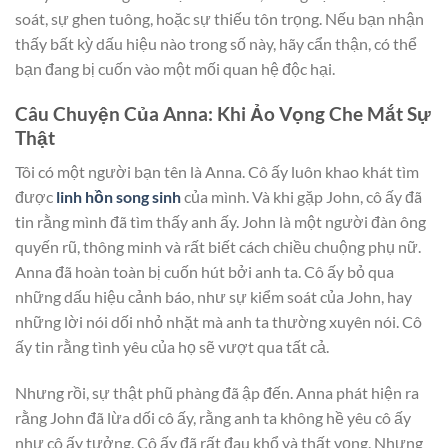
soát, sự ghen tuông, hoặc sự thiếu tôn trọng. Nếu bạn nhận
thấy bất kỳ dấu hiệu nào trong số này, hãy cẩn thận, có thể
bạn đang bị cuốn vào một mối quan hệ độc hại.
Câu Chuyện Của Anna: Khi Ảo Vọng Che Mắt Sự
Thật
Tôi có một người bạn tên là Anna. Cô ấy luôn khao khát tìm
được
linh hồn song sinh
của mình. Và khi gặp John, cô ấy đã
tin rằng mình đã tìm thấy anh ấy. John là một người đàn ông
quyến rũ, thông minh và rất biết cách chiều chuộng phụ nữ.
Anna đã hoàn toàn bị cuốn hút bởi anh ta. Cô ấy bỏ qua
những dấu hiệu cảnh báo, như sự kiểm soát của John, hay
những lời nói dối nhỏ nhặt mà anh ta thường xuyên nói. Cô
ấy tin rằng tình yêu của họ sẽ vượt qua tất cả.
Nhưng rồi, sự thật phũ phàng đã ập đến. Anna phát hiện ra
rằng John đã lừa dối cô ấy, rằng anh ta không hề yêu cô ấy
như cô ấy tưởng. Cô ấy đã rất đau khổ và thất vọng. Nhưng