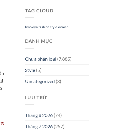
TAG CLOUD
brooklyn
fashion
style
women
DANH MỤC
Chưa phân loại
(7.885)
Style
(5)
lần
ại
Uncategorized
(3)
eo
LƯU TRỮ
Tháng 8 2026
(74)
ng
Tháng 7 2026
(257)