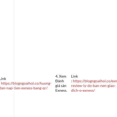
4. Xem
Link
Link
Đánh
:
https://blogngoaihoi.co/ex
:
https://blogngoaihoi.co/huong-
giá sàn
review-ly-do-ban-nen-giao-
dan-nap-tien-exness-bang-qr/
Exness.
dich-o-exness/