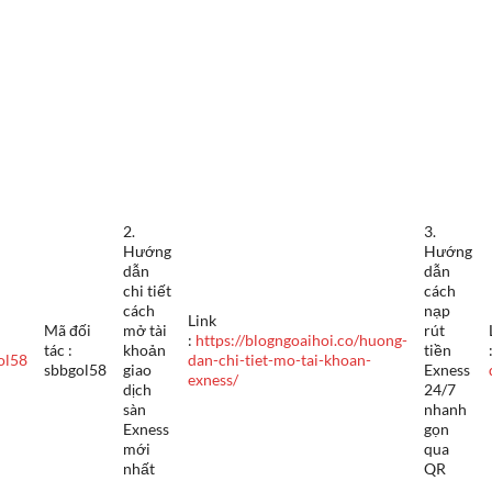
2.
3.
Hướng
Hướng
dẫn
dẫn
chi tiết
cách
cách
nạp
Link
Mã đối
mở tài
rút
:
https://blogngoaihoi.co/huong-
tác :
khoản
tiền
ol58
dan-chi-tiet-mo-tai-khoan-
sbbgol58
giao
Exness
exness/
dịch
24/7
sàn
nhanh
Exness
gọn
mới
qua
nhất
QR