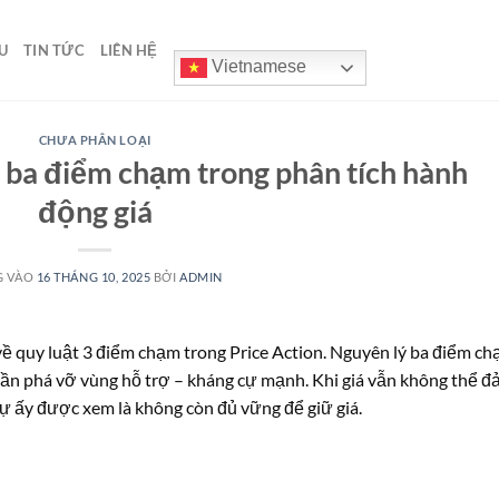
U
TIN TỨC
LIÊN HỆ
Vietnamese
CHƯA PHÂN LOẠI
c ba điểm chạm trong phân tích hành
động giá
G VÀO
16 THÁNG 10, 2025
BỞI
ADMIN
về quy luật 3 điểm chạm trong Price Action. Nguyên lý ba điểm c
 lần phá vỡ vùng hỗ trợ – kháng cự mạnh. Khi giá vẫn không thể đ
ự ấy được xem là không còn đủ vững để giữ giá.