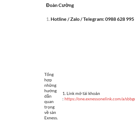
Đoàn Cường
Hotline / Zalo / Telegram: 0988 628 995
Tổng
hợp
những
hướng
1. Link mở tài khoản
dẫn
:
https://one.exnessonelink.com/a/sbbg
quan
trọng
về sàn
Exness.