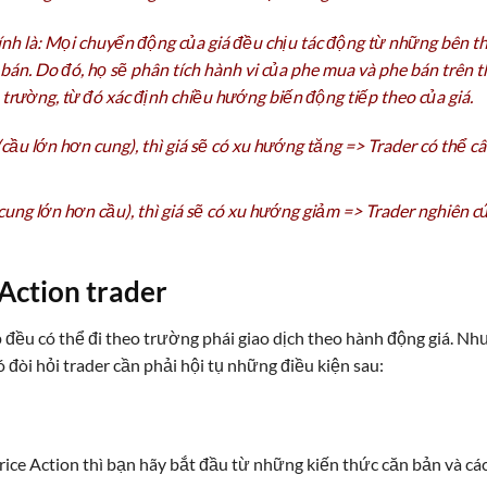
nh là: Mọi chuyển động của giá đều chịu tác động từ những bên 
 bán. Do đó, họ sẽ phân tích hành vi của phe mua và phe bán trên t
 trường, từ đó xác định chiều hướng biến động tiếp theo của giá.
ầu lớn hơn cung), thì giá sẽ có xu hướng tăng => Trader có thể c
ung lớn hơn cầu), thì giá sẽ có xu hướng giảm => Trader nghiên c
 Action trader
 đều có thể đi theo trường phái giao dịch theo hành động giá. Nh
 đòi hỏi trader cần phải hội tụ những điều kiện sau:
ice Action thì bạn hãy bắt đầu từ những kiến thức căn bản và cá