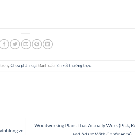
 trong
Chưa phân loại
. Đánh dấu
liên kết thường trực
.
Woodworking Plans That Actually Work (Pick, R
nvinhlong.vn
and Adapt With Confidence)