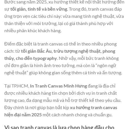
Bước sang năm 2025, xu hướng thiết kế nội thất hướng đến
sự
tối giản, tinh tế và bền vững
. Trong đó, tranh canvas đáp
ứng trọn vẹn các tiêu chí này: vừa mang tính nghệ thuật, vừa
thân thiện với môi trường, lại có giá thành phù hợp với
nhiều phân khúc khách hàng.
Điểm đặc biệt là tranh canvas có thể in theo nhiều phong
cách: từ
tối giản Bắc Âu, trừu tượng nghệ thuật, phong
thủy, cho đến typography
. Nhờ vậy, mỗi bức tranh không
chỉ đơn giản là hình ảnh treo tường, mà còn là “ngôn ngữ
nghệ thuật” giúp không gian sống thêm cá tính và ấn tượng.
Tại TP.HCM,
In Tranh Canvas Minh Hưng
đang là địa chỉ
được nhiều khách hàng tin chọn bởi dịch vụ in tranh chất
lượng cao, đa dạng mẫu mã và hỗ trợ thiết kế theo yêu cầu.
Đây chính là nơi giúp bạn bắt kịp
xu hướng tranh canvas
hiện đại năm 2025
một cách nhanh chóng và chuẩn gu.
Vì sao tranh canvas là lựa chọn hàng đầu cho