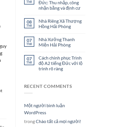
Th8
Đức: Thu nhập, công
nhận bằng và định cư
Nhà Riêng Xã Thượng
08
n
Th8
Hồng Hải Phòng
Nhà Xưởng Thanh
07
Th8
Miện Hải Phòng
nguy
ng
Cách chinh phục Trình
07
m
Th8
độ A2 tiếng Đức với lộ
trình rõ ràng
RECENT COMMENTS
ệt
Một người bình luận
WordPress
trong
Chào tất cả mọi người!