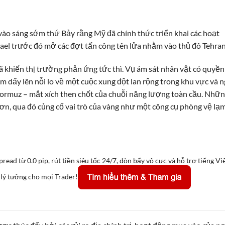
ào sáng sớm thứ Bảy rằng Mỹ đã chính thức triển khai các hoạt
srael trước đó mở các đợt tấn công tên lửa nhằm vào thủ đô Tehra
ã khiến thị trường phản ứng tức thì. Vụ ám sát nhân vật có quyền
àm dấy lên nỗi lo về một cuộc xung đột lan rộng trong khu vực và 
ormuz – mắt xích then chốt của chuỗi năng lượng toàn cầu. Nhữ
hơn, qua đó củng cố vai trò của vàng như một công cụ phòng vệ lạ
pread từ 0.0 pip, rút tiền siêu tốc 24/7, đòn bẩy vô cực và hỗ trợ tiếng Vi
 lý tưởng cho mọi Trader!