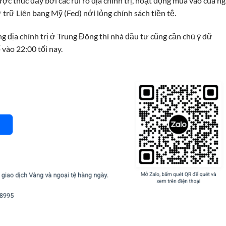
c thúc đẩy bởi các rủi ro địa chính trị, hoạt động mua vào của n
rữ Liên bang Mỹ (Fed) nới lỏng chính sách tiền tệ.
g địa chính trị ở Trung Đông thì nhà đầu tư cũng cần chú ý dữ
vào 22:00 tối nay.