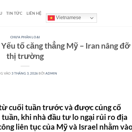
U
TIN TỨC
LIÊN HỆ
Vietnamese
CHƯA PHÂN LOẠI
: Yếu tố căng thẳng Mỹ – Iran nâng đỡ
thị trường
NG VÀO
3 THÁNG 3, 2026
BỞI
ADMIN
 từ cuối tuần trước và được củng cố
uần, khi nhà đầu tư lo ngại rủi ro địa
 công liên tục của Mỹ và Israel nhằm và