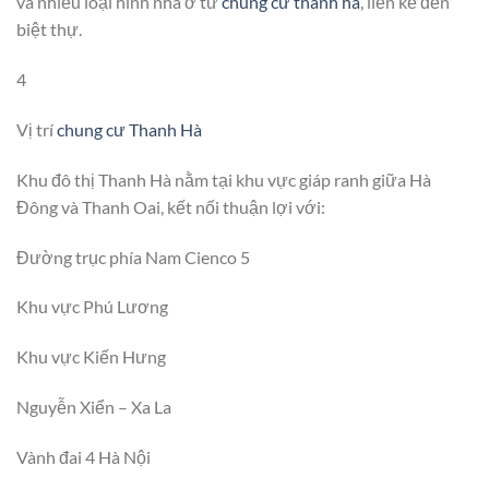
và nhiều loại hình nhà ở từ
chung cư thanh hà
, liền kề đến
biệt thự.
4
Vị trí
chung cư Thanh Hà
Khu đô thị Thanh Hà nằm tại khu vực giáp ranh giữa Hà
Đông và Thanh Oai, kết nối thuận lợi với:
Đường trục phía Nam Cienco 5
Khu vực Phú Lương
Khu vực Kiến Hưng
Nguyễn Xiển – Xa La
Vành đai 4 Hà Nội