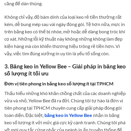
căng để dán thùng.
Không chỉ vậy, độ bám dính của loại keo rẻ tiền thường rất
kém, dễ bung mép sau vài ngày đóng gói. Tệ hơn nữa, mực in
trên băng keo có thể bị nhòe, mờ hoặc dễ dàng bong tróc khi
cọ xát. Những lỗi kỹ thuật này không những không làm đẹp
kiện hàng mà còn khiến thương hiệu trông rẻ tiền hơn. Vì
vậy, việc tìm đúng xưởng in uy tín là yếu tố sống còn.
3. Băng keo in Yellow Bee – Giải pháp in băng keo
số lượng ít tối ưu
Đơn vị tiên phong in băng keo số lượng ít tại TPHCM
Thấu hiểu những khó khăn chồng chất của các doanh nghiệp
vừa và nhỏ, Yellow Bee đã ra đời. Chúng tôi tự hào là đơn vị
tiên phong tại TPHCM chuyên cung cấp giải pháp đóng gói
toàn diện. Đặc biệt,
băng keo in Yellow Bee
nhận in băng
keo số lượng ít với mức giá cực kỳ cạnh tranh. Chúng tôi phá
vỡ mọi quy tắc cứng nhắc của ngành in ấn truyền thống để