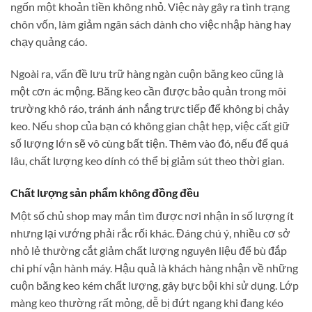
ngốn một khoản tiền không nhỏ. Việc này gây ra tình trạng
chôn vốn, làm giảm ngân sách dành cho việc nhập hàng hay
chạy quảng cáo.
Ngoài ra, vấn đề lưu trữ hàng ngàn cuộn băng keo cũng là
một cơn ác mộng. Băng keo cần được bảo quản trong môi
trường khô ráo, tránh ánh nắng trực tiếp để không bị chảy
keo. Nếu shop của bạn có không gian chật hẹp, việc cất giữ
số lượng lớn sẽ vô cùng bất tiện. Thêm vào đó, nếu để quá
lâu, chất lượng keo dính có thể bị giảm sút theo thời gian.
Chất lượng sản phẩm không đồng đều
Một số chủ shop may mắn tìm được nơi nhận in số lượng ít
nhưng lại vướng phải rắc rối khác. Đáng chú ý, nhiều cơ sở
nhỏ lẻ thường cắt giảm chất lượng nguyên liệu để bù đắp
chi phí vận hành máy. Hậu quả là khách hàng nhận về những
cuộn băng keo kém chất lượng, gây bực bội khi sử dụng. Lớp
màng keo thường rất mỏng, dễ bị đứt ngang khi đang kéo