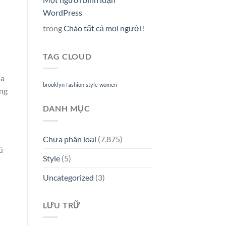
WordPress
trong
Chào tất cả mọi người!
TAG CLOUD
oa
brooklyn
fashion
style
women
úng
DANH MỤC
Chưa phân loại
(7.875)
ú
Style
(5)
Uncategorized
(3)
LƯU TRỮ