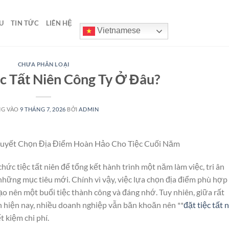
U
TIN TỨC
LIÊN HỆ
Vietnamese
CHƯA PHÂN LOẠI
c Tất Niên Công Ty Ở Đâu?
NG VÀO
9 THÁNG 7, 2026
BỞI
ADMIN
uyết Chọn Địa Điểm Hoàn Hảo Cho Tiệc Cuối Năm
hức tiệc tất niên để tổng kết hành trình một năm làm việc, tri ân
những mục tiêu mới. Chính vì vậy, việc lựa chọn địa điểm phù hợp
ạo nên một buổi tiệc thành công và đáng nhớ. Tuy nhiên, giữa rất
n hiện nay, nhiều doanh nghiệp vẫn băn khoăn nên **
đặt tiệc tất 
 kiệm chi phí.