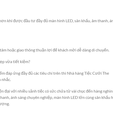
 hơn khi được đầu tư đầy đủ màn hình LED, sân khấu, âm thanh, á
tâm hoặc giao thông thuận lợi để khách mời dễ dàng di chuyển.
ẹp vừa tiết kiệm?
m đáp ứng đầy đủ các tiêu chí trên thì Nhà hàng Tiệc Cưới The
n nhắc.
n đại với nhiều sảnh tiệc có sức chứa từ vài chục đến hàng nghìn
hanh, ánh sáng chuyên nghiệp, màn hình LED lớn cùng sân khấu 
tượng.