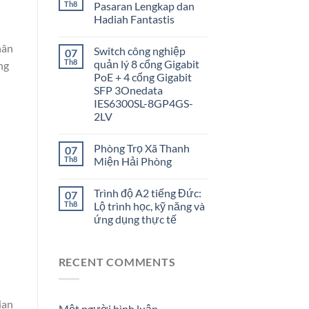
Th8
Pasaran Lengkap dan
Hadiah Fantastis
hân
Switch công nghiệp
07
Th8
quản lý 8 cổng Gigabit
ng
PoE + 4 cổng Gigabit
SFP 3Onedata
IES6300SL-8GP4GS-
2LV
Phòng Trọ Xã Thanh
07
Th8
Miện Hải Phòng
Trình độ A2 tiếng Đức:
07
Th8
Lộ trình học, kỹ năng và
ứng dụng thực tế
RECENT COMMENTS
ian
Một người bình luận