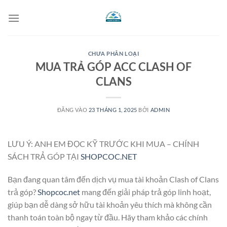
Bỏ
qua
nội
dung
CHƯA PHÂN LOẠI
MUA TRẢ GÓP ACC CLASH OF
CLANS
ĐĂNG VÀO
23 THÁNG 1, 2025
BỞI
ADMIN
LƯU Ý: ANH EM ĐỌC KỸ TRƯỚC KHI MUA – CHÍNH
SÁCH TRẢ GÓP TẠI
SHOPCOC.NET
Bạn đang quan tâm đến dịch vụ mua tài khoản Clash of Clans
trả góp?
Shopcoc.net
mang đến giải pháp trả góp linh hoạt,
giúp bạn dễ dàng sở hữu tài khoản yêu thích mà không cần
thanh toán toàn bộ ngay từ đầu. Hãy tham khảo các chính