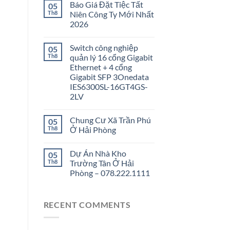
Báo Giá Đặt Tiệc Tất
05
Th8
Niên Công Ty Mới Nhất
2026
Switch công nghiệp
05
Th8
quản lý 16 cổng Gigabit
Ethernet + 4 cổng
Gigabit SFP 3Onedata
IES6300SL-16GT4GS-
2LV
Chung Cư Xã Trần Phú
05
Th8
Ở Hải Phòng
Dự Án Nhà Kho
05
Th8
Trường Tân Ở Hải
Phòng – 078.222.1111
RECENT COMMENTS