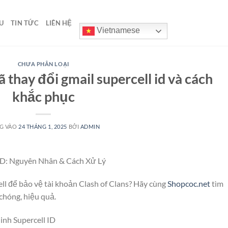
U
TIN TỨC
LIÊN HỆ
Vietnamese
CHƯA PHÂN LOẠI
hay đổi gmail supercell id và cách
khắc phục
G VÀO
24 THÁNG 1, 2025
BỞI
ADMIN
D: Nguyên Nhân & Cách Xử Lý
l để bảo vệ tài khoản Clash of Clans? Hãy cùng
Shopcoc.net
tìm
chóng, hiệu quả.
h Supercell ID