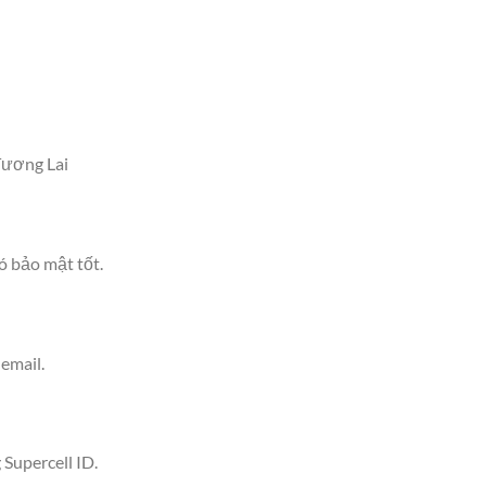
Tương Lai
ó bảo mật tốt.
 email.
 Supercell ID.