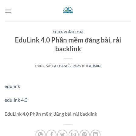
Bỏ
qua
nội
dung
CHƯA PHÂN LOẠI
EduLink 4.0 Phần mềm đăng bài, rải
backlink
ĐĂNG VÀO
3 THÁNG 2, 2025
BỞI
ADMIN
edulink
edulink 4.0
EduLink 4.0 Phần mềm đăng bài, rải backlink