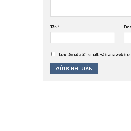
Tên
*
Ema
Lưu tên của tôi, email, và trang web tro