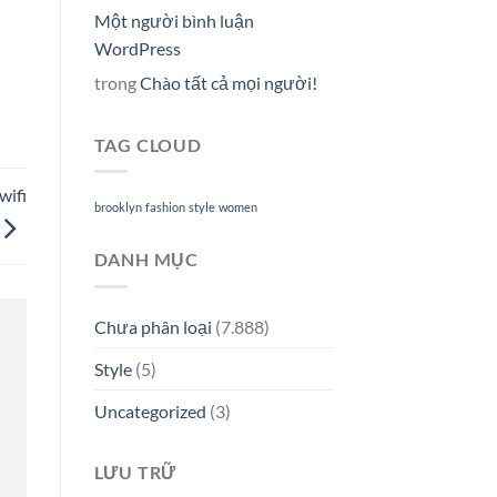
Một người bình luận
WordPress
trong
Chào tất cả mọi người!
TAG CLOUD
wifi
brooklyn
fashion
style
women
DANH MỤC
Chưa phân loại
(7.888)
Style
(5)
Uncategorized
(3)
LƯU TRỮ