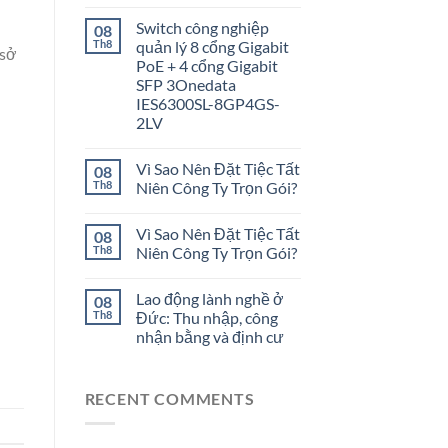
Switch công nghiệp
08
Th8
quản lý 8 cổng Gigabit
 sở
PoE + 4 cổng Gigabit
SFP 3Onedata
IES6300SL-8GP4GS-
2LV
Vì Sao Nên Đặt Tiệc Tất
08
Th8
Niên Công Ty Trọn Gói?
Vì Sao Nên Đặt Tiệc Tất
08
Th8
Niên Công Ty Trọn Gói?
Lao động lành nghề ở
08
Th8
Đức: Thu nhập, công
nhận bằng và định cư
RECENT COMMENTS