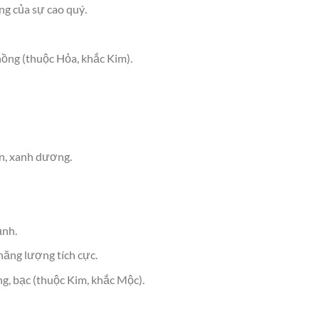
g của sự cao quý.
hồng (thuộc Hỏa, khắc Kim).
en, xanh dương.
ạnh.
năng lượng tích cực.
g, bạc (thuộc Kim, khắc Mộc).