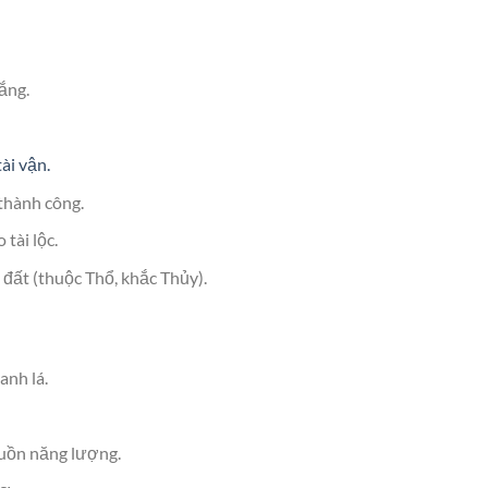
ắng.
ài vận.
thành công.
tài lộc.
đất (thuộc Thổ, khắc Thủy).
anh lá.
guồn năng lượng.