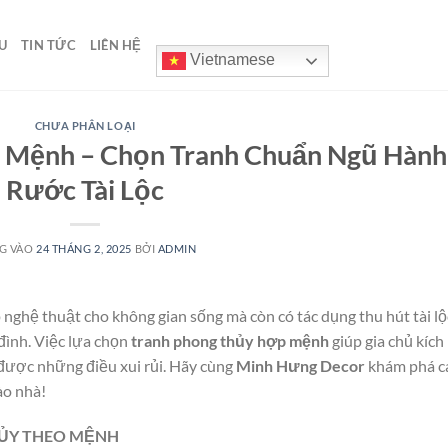
U
TIN TỨC
LIÊN HỆ
Vietnamese
CHƯA PHÂN LOẠI
 Mệnh – Chọn Tranh Chuẩn Ngũ Hành
Rước Tài Lộc
G VÀO
24 THÁNG 2, 2025
BỞI
ADMIN
nghệ thuật cho không gian sống mà còn có tác dụng thu hút tài lộ
đình. Việc lựa chọn
tranh phong thủy hợp mệnh
giúp gia chủ kích
được những điều xui rủi. Hãy cùng
Minh Hưng Decor
khám phá c
ào nhà!
ỦY THEO MỆNH