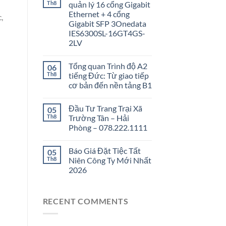
Th8
quản lý 16 cổng Gigabit
Ethernet + 4 cổng
,
Gigabit SFP 3Onedata
IES6300SL-16GT4GS-
2LV
Tổng quan Trình độ A2
06
Th8
tiếng Đức: Từ giao tiếp
cơ bản đến nền tảng B1
Đầu Tư Trang Trại Xã
05
Th8
Trường Tân – Hải
Phòng – 078.222.1111
Báo Giá Đặt Tiệc Tất
05
Th8
Niên Công Ty Mới Nhất
2026
RECENT COMMENTS