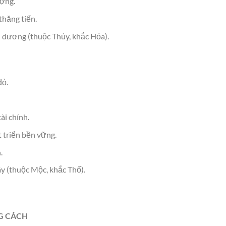
ượng.
thăng tiến.
 dương (thuộc Thủy, khắc Hỏa).
đỏ.
ài chính.
 triển bền vững.
.
y (thuộc Mộc, khắc Thổ).
G CÁCH