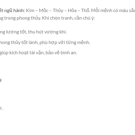
ết ngũ hành
: Kim – Mộc – Thủy – Hỏa – Thổ. Mỗi mệnh có màu sắc
g trong phong thủy. Khi chọn tranh, cần chú ý:
g lượng tốt, thu hút vượng khí.
hong thủy tốt lành, phù hợp với từng mệnh.
úp kích hoạt tài vận, bảo vệ bình an.
H
c.