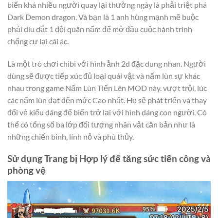
biến khá nhiều người quay lại thường ngày là phải triệt phá
Dark Demon dragon. Và bạn là 1 anh hùng mạnh mẽ buộc
phải dìu dắt 1 đội quân nấm để mở đầu cuộc hành trình
chống cự lại cái ác.
Là một trò chơi chibi với hình ảnh 2d đặc dung nhan. Người
dùng sẽ được tiếp xúc đủ loại quái vật và nấm lùn sự khác
nhau trong game Nấm Lùn Tiến Lên MOD này. vượt trội, lúc
các nấm lùn đạt đến mức Cao nhất. Họ sẽ phát triển và thay
đổi vẻ kiểu dáng để biến trở lại với hình dáng con người. Có
thể có tổng số ba lớp đối tượng nhân vật căn bản như là
những chiến binh, lính nỏ và phù thủy.
Sử dụng Trang bị Hợp lý để tăng sức tiến công và
phòng vệ