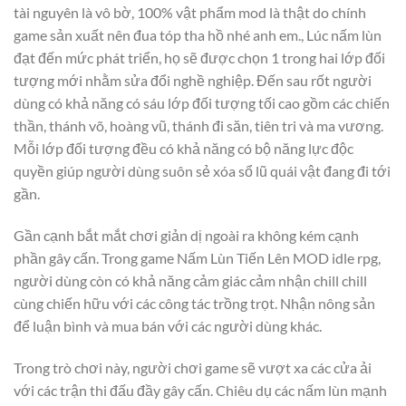
tài nguyên là vô bờ, 100% vật phẩm mod là thật do chính
game sản xuất nên đua tóp tha hồ nhé anh em., Lúc nấm lùn
đạt đến mức phát triển, họ sẽ được chọn 1 trong hai lớp đối
tượng mới nhằm sửa đổi nghề nghiệp. Đến sau rốt người
dùng có khả năng có sáu lớp đối tượng tối cao gồm các chiến
thần, thánh võ, hoàng vũ, thánh đi săn, tiên tri và ma vương.
Mỗi lớp đối tượng đều có khả năng có bộ năng lực độc
quyền giúp người dùng suôn sẻ xóa sổ lũ quái vật đang đi tới
gần.
Gần cạnh bắt mắt chơi giản dị ngoài ra không kém cạnh
phần gây cấn. Trong game Nấm Lùn Tiến Lên MOD idle rpg,
người dùng còn có khả năng cảm giác cảm nhận chill chill
cùng chiến hữu với các công tác trồng trọt. Nhận nông sản
để luận bình và mua bán với các người dùng khác.
Trong trò chơi này, người chơi game sẽ vượt xa các cửa ải
với các trận thi đấu đầy gây cấn. Chiêu dụ các nấm lùn mạnh