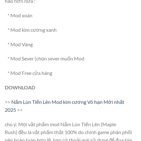
hảo hơn nữa :
* Mod xoàn
* Mod kim cương xanh
* Mod Vàng
* Mod Sever (chọn sever muốn Mod
* Mod Free cửa hàng
DOWNLOAD
>>
Nấm Lùn Tiến Lên Mod kim cương Vô hạn Mới nhất
2025
<<
chú ý: Mọi vật phẩm mod Nấm Lùn Tiến Lên (Maple
Rush) đều là vật phẩm thật 100% do chính game phân phối
nên hoàn toàn hợp lệ, bạn cứ thoải mái sử dụng để đua tóp,