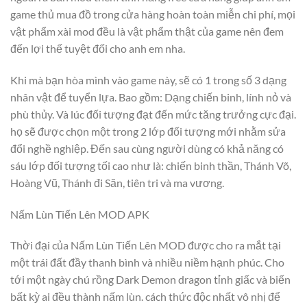
game thủ mua đồ trong cửa hàng hoàn toàn miễn chi phí, mọi
vật phẩm xài mod đều là vật phẩm thật của game nên đem
đến lợi thế tuyệt đối cho anh em nha.
Khi mà bạn hòa mình vào game này, sẽ có 1 trong số 3 dạng
nhân vật để tuyển lựa. Bao gồm: Dạng chiến binh, lính nỏ và
phù thủy. Và lúc đối tượng đạt đến mức tăng trưởng cực đại.
họ sẽ được chọn một trong 2 lớp đối tượng mới nhằm sửa
đổi nghề nghiệp. Đến sau cùng người dùng có khả năng có
sáu lớp đối tượng tối cao như là: chiến binh thần, Thánh Võ,
Hoàng Vũ, Thánh đi Săn, tiên tri và ma vương.
Nấm Lùn Tiến Lên MOD APK
Thời đại của Nấm Lùn Tiến Lên MOD được cho ra mắt tại
một trái đất đầy thanh bình và nhiều niềm hạnh phúc. Cho
tới một ngày chú rồng Dark Demon dragon tỉnh giấc và biến
bất kỳ ai đều thành nấm lùn. cách thức độc nhất vô nhị để