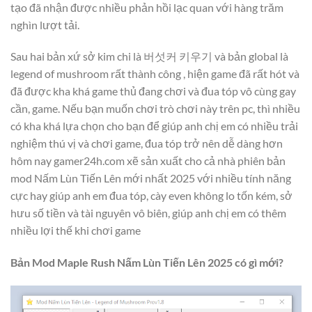
tạo đã nhận được nhiều phản hồi lạc quan với hàng trăm
nghìn lượt tải.
Sau hai bản xứ sở kim chi là 버섯커 키우기 và bản global là
legend of mushroom rất thành công , hiện game đã rất hót và
đã được kha khá game thủ đang chơi và đua tóp vô cùng gay
cần, game. Nếu bạn muốn chơi trò chơi này trên pc, thì nhiều
có kha khá lựa chọn cho bạn để giúp anh chị em có nhiều trải
nghiệm thú vị và chơi game, đua tóp trở nên dễ dàng hơn
hôm nay gamer24h.com xẽ sản xuất cho cả nhà phiên bản
mod Nấm Lùn Tiến Lên mới nhất 2025 với nhiều tính năng
cực hay giúp anh em đua tóp, cày even không lo tốn kém, sở
hưu số tiền và tài nguyên vô biên, giúp anh chị em có thêm
nhiều lợi thế khi chơi game
Bản Mod Maple Rush Nấm Lùn Tiến Lên 2025 có gì mới?