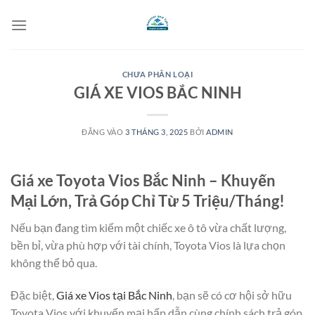
Bỏ
qua
nội
dung
CHƯA PHÂN LOẠI
GIÁ XE VIOS BẮC NINH
ĐĂNG VÀO
3 THÁNG 3, 2025
BỞI
ADMIN
Giá xe Toyota Vios Bắc Ninh – Khuyến
Mại Lớn, Trả Góp Chỉ Từ 5 Triệu/Tháng!
Nếu bạn đang tìm kiếm một chiếc xe ô tô vừa chất lượng,
bền bỉ, vừa phù hợp với tài chính, Toyota Vios là lựa chọn
không thể bỏ qua.
Đặc biệt,
Giá xe Vios tại Bắc Ninh
, bạn sẽ có cơ hội sở hữu
Toyota Vios với khuyến mại hấp dẫn cùng chính sách trả góp