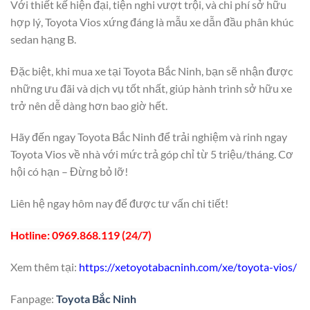
Với thiết kế hiện đại, tiện nghi vượt trội, và chi phí sở hữu
hợp lý, Toyota Vios xứng đáng là mẫu xe dẫn đầu phân khúc
sedan hạng B.
Đặc biệt, khi mua xe tại Toyota Bắc Ninh, bạn sẽ nhận được
những ưu đãi và dịch vụ tốt nhất, giúp hành trình sở hữu xe
trở nên dễ dàng hơn bao giờ hết.
Hãy đến ngay Toyota Bắc Ninh để trải nghiệm và rinh ngay
Toyota Vios về nhà với mức trả góp chỉ từ 5 triệu/tháng. Cơ
hội có hạn – Đừng bỏ lỡ!
Liên hệ ngay hôm nay để được tư vấn chi tiết!
Hotline: 0969.868.119 (24/7)
Xem thêm tại:
https://xetoyotabacninh.com/xe/toyota-vios/
Fanpage:
Toyota Bắc Ninh