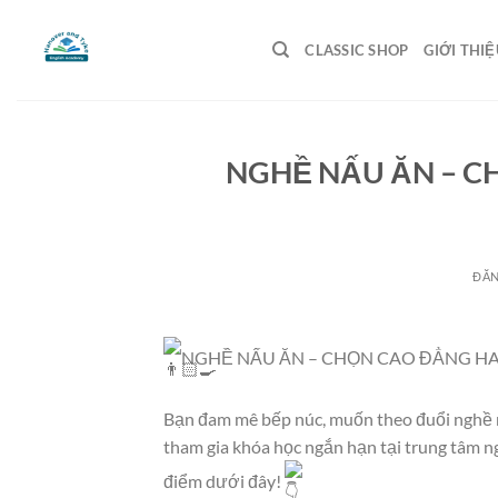
Bỏ
qua
CLASSIC SHOP
GIỚI THIỆ
nội
dung
NGHỀ NẤU ĂN – C
ĐĂ
NGHỀ NẤU ĂN – CHỌN CAO ĐẲNG H
Bạn đam mê bếp núc, muốn theo đuổi nghề 
tham gia khóa học ngắn hạn tại trung tâm n
điểm dưới đây!