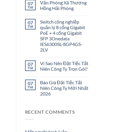
Văn Phòng Xã Thượng
07
Th8
Hồng Hải Phòng
Switch công nghiệp
07
Th8
quản lý 8 cổng Gigabit
PoE + 4 cổng Gigabit
SFP 3Onedata
IES6300SL-8GP4GS-
2LV
Vì Sao Nên Đặt Tiệc Tất
07
Th8
Niên Công Ty Trọn Gói?
Báo Giá Đặt Tiệc Tất
07
Th8
Niên Công Ty Mới Nhất
2026
RECENT COMMENTS
Một người bình luận