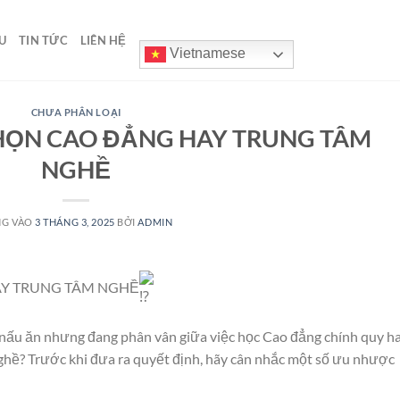
U
TIN TỨC
LIÊN HỆ
Vietnamese
CHƯA PHÂN LOẠI
HỌN CAO ĐẲNG HAY TRUNG TÂM
NGHỀ
NG VÀO
3 THÁNG 3, 2025
BỞI
ADMIN
AY TRUNG TÂM NGHỀ
nấu ăn nhưng đang phân vân giữa việc học Cao đẳng chính quy h
ghề? Trước khi đưa ra quyết định, hãy cân nhắc một số ưu nhược