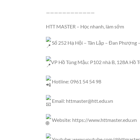
————————————
HTT MASTER – Học nhanh, làm sớm
Số 252 Hạ Hội – Tân Lập – Đan Phượng –
VP Hồ Tùng Mậu: P102 nhà B, 128A Hồ Tù
Hotline: 0961 54 54 98
Email:
httmaster@htt.edu.vn
Website:
https://www.httmaster.edu.vn
Youtube:
www.youtube.com/@httmaster