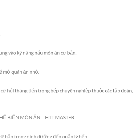
.
rung vào kỹ năng nấu món ăn cơ bản.
ể mở quán ăn nhỏ.
 cơ hội thăng tiến trong bếp chuyên nghiệp thuộc các tập đoàn,
Ế BIẾN MÓN ĂN – HTT MASTER
cơ bản trong dinh dưỡng đến quản lý bếp.