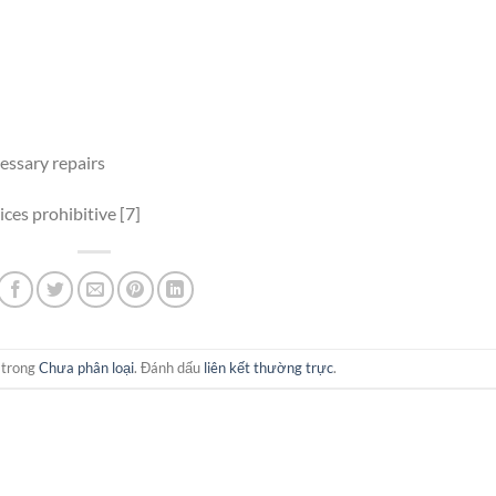
ssary repairs
ces prohibitive [7]
 trong
Chưa phân loại
. Đánh dấu
liên kết thường trực
.