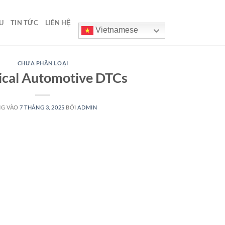
U
TIN TỨC
LIÊN HỆ
Vietnamese
CHƯA PHÂN LOẠI
ical Automotive DTCs
NG VÀO
7 THÁNG 3, 2025
BỞI
ADMIN