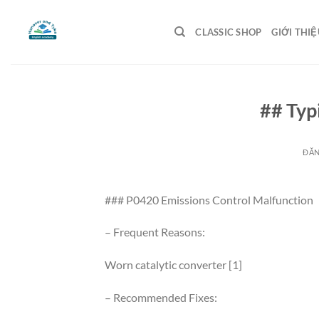
Bỏ
qua
CLASSIC SHOP
GIỚI THIỆ
nội
dung
## Typ
ĐĂ
### P0420 Emissions Control Malfunction
– Frequent Reasons:
Worn catalytic converter [1]
– Recommended Fixes: