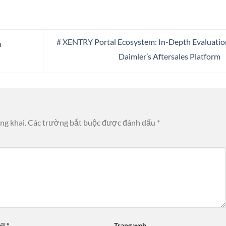
# XENTRY Portal Ecosystem: In-Depth Evaluatio
h
Daimler’s Aftersales Platform
ng khai.
Các trường bắt buộc được đánh dấu
*
il
*
Trang web