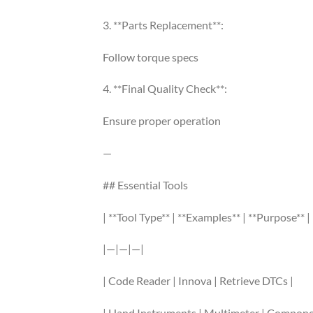
3. **Parts Replacement**:
Follow torque specs
4. **Final Quality Check**:
Ensure proper operation
—
## Essential Tools
| **Tool Type** | **Examples** | **Purpose** |
|—|—|—|
| Code Reader | Innova | Retrieve DTCs |
| Hand Instruments | Multimeter | Componen