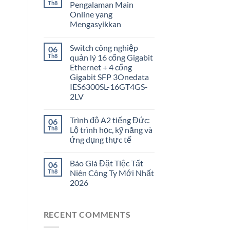
Th8
Pengalaman Main
Online yang
Mengasyikkan
Switch công nghiệp
06
Th8
quản lý 16 cổng Gigabit
Ethernet + 4 cổng
Gigabit SFP 3Onedata
IES6300SL-16GT4GS-
2LV
Trình độ A2 tiếng Đức:
06
Th8
Lộ trình học, kỹ năng và
ứng dụng thực tế
Báo Giá Đặt Tiệc Tất
06
Th8
Niên Công Ty Mới Nhất
2026
RECENT COMMENTS