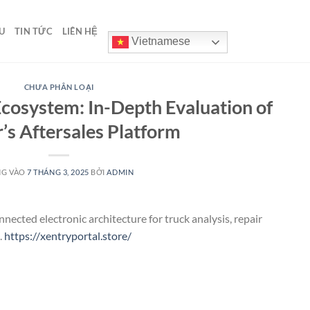
U
TIN TỨC
LIÊN HỆ
Vietnamese
CHƯA PHÂN LOẠI
cosystem: In-Depth Evaluation of
’s Aftersales Platform
NG VÀO
7 THÁNG 3, 2025
BỞI
ADMIN
ected electronic architecture for truck analysis, repair
.
https://xentryportal.store/