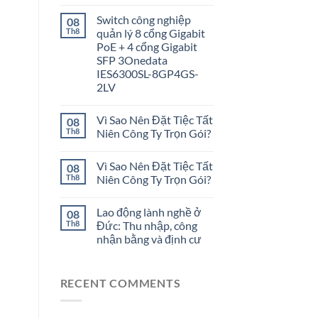
Switch công nghiệp
08
Th8
quản lý 8 cổng Gigabit
PoE + 4 cổng Gigabit
SFP 3Onedata
IES6300SL-8GP4GS-
2LV
Vì Sao Nên Đặt Tiệc Tất
08
Th8
Niên Công Ty Trọn Gói?
Vì Sao Nên Đặt Tiệc Tất
08
Th8
Niên Công Ty Trọn Gói?
Lao động lành nghề ở
08
Th8
Đức: Thu nhập, công
nhận bằng và định cư
RECENT COMMENTS