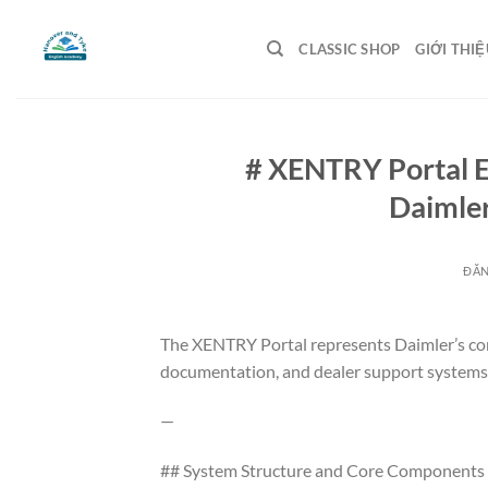
Bỏ
qua
CLASSIC SHOP
GIỚI THIỆ
nội
dung
# XENTRY Portal E
Daimler
ĐĂ
The XENTRY Portal represents Daimler’s conn
documentation, and dealer support systems
—
## System Structure and Core Components