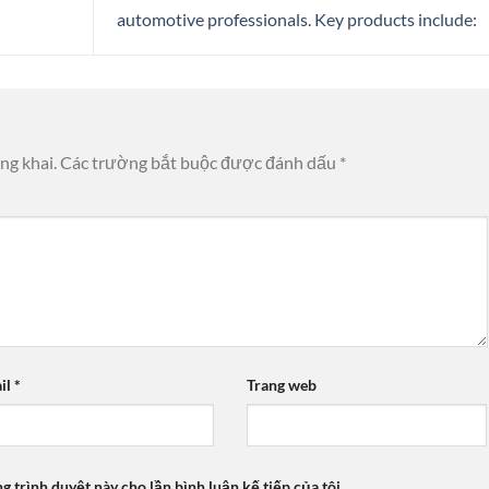
automotive professionals. Key products include:
ng khai.
Các trường bắt buộc được đánh dấu
*
il
*
Trang web
ng trình duyệt này cho lần bình luận kế tiếp của tôi.