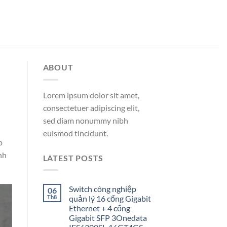
ABOUT
Lorem ipsum dolor sit amet,
consectetuer adipiscing elit,
sed diam nonummy nibh
euismod tincidunt.
p
nh
LATEST POSTS
Switch công nghiệp
06
Th8
quản lý 16 cổng Gigabit
Ethernet + 4 cổng
Gigabit SFP 3Onedata