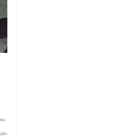
au.
luôn