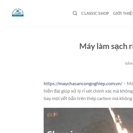
Bỏ
qua
CLASSIC SHOP
GIỚI THIỆ
nội
dung
Máy làm sạch rỉ
ĐĂN
https://maychasancongnghiep.com.vn/
– Máy
hiện đại giúp xử lý rỉ sét chính xác mà khô
bay mọi vết bẩn trên thép carbon mà không 