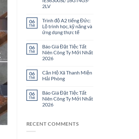
IES6300SL-16GT4GS-
2LV
Trình độ A2 tiếng Đức:
06
Th8
Lộ trình học, kỹ năng và
ứng dụng thực tế
Báo Giá Đặt Tiệc Tất
06
Th8
Niên Công Ty Mới Nhất
2026
Căn Hộ Xã Thanh Miện
06
Th8
Hải Phòng
Báo Giá Đặt Tiệc Tất
06
Th8
Niên Công Ty Mới Nhất
2026
RECENT COMMENTS