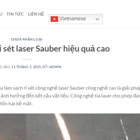
U
TIN TỨC
LIÊN HỆ
Vietnamese
CHƯA PHÂN LOẠI
 sét laser Sauber hiệu quả cao
G VÀO
12 THÁNG 3, 2025
BỞI
ADMIN
 làm sạch rỉ sét công nghệ laser Sauber công nghệ cao là giải phá
ng ảnh hưởng đến kết cấu vật liệu. Công nghệ tia laser cho phép đá
tổn hại bề mặt.