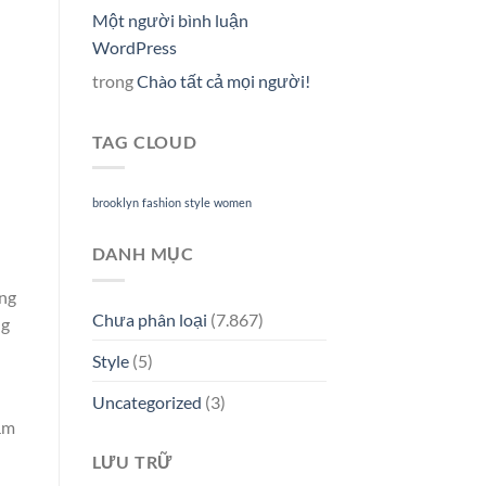
Một người bình luận
WordPress
trong
Chào tất cả mọi người!
TAG CLOUD
brooklyn
fashion
style
women
DANH MỤC
ộng
Chưa phân loại
(7.867)
ng
Style
(5)
Uncategorized
(3)
ăm
LƯU TRỮ