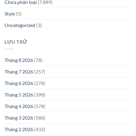
Chưa phân loại
(7.889)
Style
(5)
Uncategorized
(3)
LƯU TRỮ
Tháng 8 2026
(78)
Tháng 7 2026
(257)
Tháng 6 2026
(278)
Tháng 5 2026
(398)
Tháng 4 2026
(578)
Tháng 3 2026
(580)
Tháng 2 2026
(432)