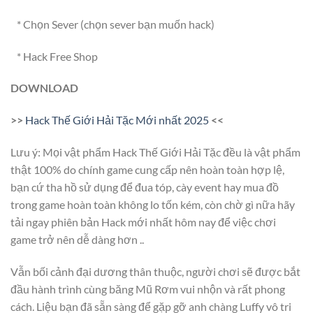
* Chọn Sever (chọn sever bạn muốn hack)
* Hack Free Shop
DOWNLOAD
>>
Hack Thế Giới Hải Tặc Mới nhất 2025
<<
Lưu ý: Mọi vật phẩm Hack Thế Giới Hải Tặc đều là vật phẩm
thật 100% do chính game cung cấp nên hoàn toàn hợp lệ,
bạn cứ tha hồ sử dụng để đua tóp, cày event hay mua đồ
trong game hoàn toàn không lo tốn kém, còn chờ gì nữa hãy
tải ngay phiên bản Hack mới nhất hôm nay để việc chơi
game trở nên dễ dàng hơn ..
Vẫn bối cảnh đại dương thân thuộc, người chơi sẽ được bắt
đầu hành trình cùng băng Mũ Rơm vui nhộn và rất phong
cách. Liệu bạn đã sẵn sàng để gặp gỡ anh chàng Luffy vô tri