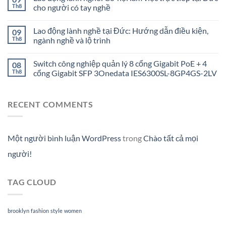
Th8
cho người có tay nghề
Lao động lành nghề tại Đức: Hướng dẫn điều kiện,
09
Th8
ngành nghề và lộ trình
Switch công nghiệp quản lý 8 cổng Gigabit PoE + 4
08
Th8
cổng Gigabit SFP 3Onedata IES6300SL-8GP4GS-2LV
RECENT COMMENTS
Một người bình luận WordPress
trong
Chào tất cả mọi
người!
TAG CLOUD
brooklyn
fashion
style
women