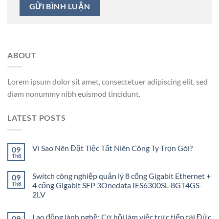
ABOUT
Lorem ipsum dolor sit amet, consectetuer adipiscing elit, sed
diam nonummy nibh euismod tincidunt.
LATEST POSTS
Vì Sao Nên Đặt Tiệc Tất Niên Công Ty Trọn Gói?
09
Th8
Switch công nghiệp quản lý 8 cổng Gigabit Ethernet +
09
Th8
4 cổng Gigabit SFP 3Onedata IES6300SL-8GT4GS-
2LV
Lao động lành nghề: Cơ hội làm việc trực tiếp tại Đức
09