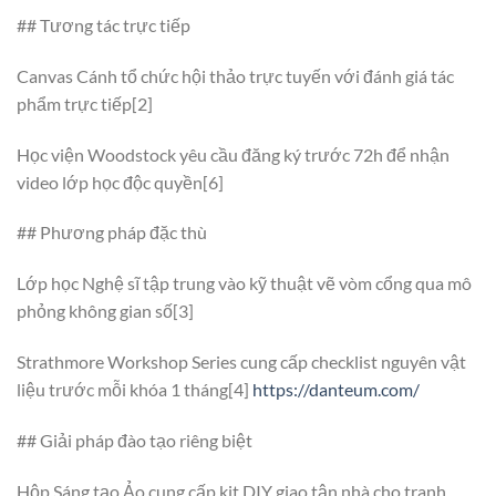
## Tương tác trực tiếp
Canvas Cánh tổ chức hội thảo trực tuyến với đánh giá tác
phẩm trực tiếp[2]
Học viện Woodstock yêu cầu đăng ký trước 72h để nhận
video lớp học độc quyền[6]
## Phương pháp đặc thù
Lớp học Nghệ sĩ tập trung vào kỹ thuật vẽ vòm cổng qua mô
phỏng không gian số[3]
Strathmore Workshop Series cung cấp checklist nguyên vật
liệu trước mỗi khóa 1 tháng[4]
https://danteum.com/
## Giải pháp đào tạo riêng biệt
Hộp Sáng tạo Ảo cung cấp kit DIY giao tận nhà cho tranh