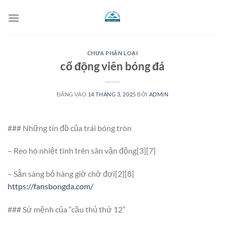
Bỏ
qua
nội
dung
CHƯA PHÂN LOẠI
cổ động viên bóng đá
ĐĂNG VÀO
14 THÁNG 3, 2025
BỞI
ADMIN
### Những tín đồ của trái bóng tròn
– Reo hò nhiệt tình trên sân vận động[3][7]
– Sẵn sàng bỏ hàng giờ chờ đợi[2][8]
https://fansbongda.com/
### Sứ mệnh của “cầu thủ thứ 12”