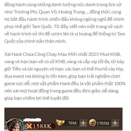
đồng hành cùng những danh tướng nức danh trong lịch sử
như Trương Phi, Quan Vũ, Hoàng Trung…. đồng thời, cùng
họ bắt đầu hành trình chiến đấu không ngừng nghỉ để chinh
phục thế giới Tam Quốc. Từ đấy, viết nên một trang sử sách
về hành trình sử thi để vươn lên là vị hoàng đế thống trị Tam
Quốc của chính bản thân mình.
Xài Hack Chúa Công Chạy Mau Mới nhất 2025 Mod KNB,
vàng vô hạn bạn xẽ có số KNB, vàng và cấp víp tối đa, từ bây
giờ Tiền và tài nguyên vô hạn: các bạn có thể tha hồ cày tóp,
đua event mà không lo tốn kém, giúp bạn trải nghiệm chơi
game cực dễ, mọi vật phẩm Hack đều là vật phẩm thật 100%
nên xài mọi hoạt động trong game đều đơn giản, dễ dàng,
giúp bạn chiếm lợi thế tuyệt đối