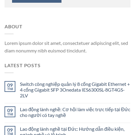
ABOUT
Lorem ipsum dolor sit amet, consectetuer adipiscing elit, sed
diam nonummy nibh euismod tincidunt.
LATEST POSTS
Switch công nghiệp quản lý 8 cổng Gigabit Ethernet +
09
Th8
4 cổng Gigabit SFP 3Onedata IES6300SL-8GT4GS-
2LV
Lao động lành nghề: Cơ hội làm việc trực tiếp tại Đức
09
Th8
cho người có tay nghề
Lao động lành nghề tại Đức: Hướng dẫn điều kiện,
09
Th8
ngành nghề và lộ trình