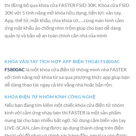
thì đừng bỏ qua khóa cửa FASTER FSID 30K. Khóa cửa FSID
30K với 5 tính năng mở khóa hữu dụng, tiện lợi: vân tay,
App, thẻ từ, mật khẩu, chìa khóa cơ,….cùng màn hình cảm
ứng mật khẩu ảo chống nhìn trộm giúp cho bạn dễ dàng
quản lý và bảo vệ an toàn chính căn nhà của mình
KHÓA VÂN TAY TÍCH HỢP APP ĐIỆN THOẠI FS800AC
FS800AC
là một khóa cửa điện tử thông minh nhà FASTER
với tính năng mở khóa từ xa qua phương thức app giúp bạn
dễ dàng thao tác ngay cả khi vắng nhà hoặc bận rộn.
KHÓA ĐIỆN TỬ NHÔM KÍNH CÔNG NGHỆ
Nếu bạn đang tìm kiếm một chiếc khóa cửa điện tử nhôm
kính với cảm ứng nhạy bén thì FASTER là một sản phẩm
mang lại cho bạn nhiều bất ngờ. Sử dụng cảm biến vân tay
LIVE-SCAN, cảm ứng được áp dụng thành công trên điện
thoại với độ nhaỵ và chính xác hàng đầu, ngoài ra còn được