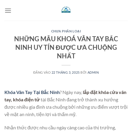
Bỏ
qua
nội
dung
CHƯA PHÂN LOẠI
NHỮNG MẪU KHOÁ VÂN TAY BẮC
NINH UY TÍN ĐƯỢC ƯA CHUỘNG
NHẤT
ĐĂNG VÀO
22 THÁNG 3, 2025
BỞI
ADMIN
Khóa Vân Tay Tại Bắc Ninh
? Ngày nay,
lắp đặt khóa cửa vân
tay, khóa điện tử
tại Bắc Ninh đang trở thành xu hướng
được nhiều gia đình ưa chuộng bởi những ưu điểm vượt trội
về mặt an ninh, tiện lợi và thẩm mỹ.
Nhận thức được nhu cầu ngày càng cao của thị trường,