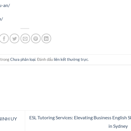
u-an/
h/
 trong
Chưa phân loại
. Đánh dấu
liên kết thường trực
.
ESL Tutoring Services: Elevating Business English Sk
NINH UY
in Sydney