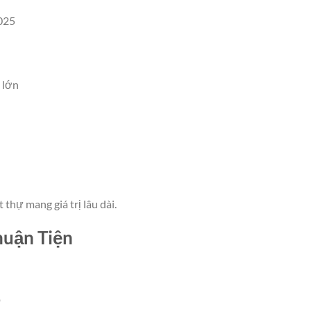
025
 lớn
t thự mang giá trị lâu dài.
Thuận Tiện
p