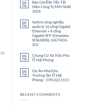
Báo Giá Đặt Tiệc Tất
05
Th8
Niên Công Ty Mới Nhất
2026
Switch công nghiệp
05
Th8
quản lý 16 cổng Gigabit
Ethernet + 4 cổng
Gigabit SFP 3Onedata
IES6300SL-16GT4GS-
2LV
trở
Chung Cư Xã Trần Phú
05
Th8
Ở Hải Phòng
Dự Án Nhà Kho
05
Th8
Trường Tân Ở Hải
Phòng – 078.222.1111
RECENT COMMENTS