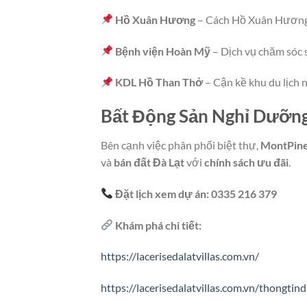
Hồ Xuân Hương
– Cách Hồ Xuân Hương 
Bệnh viện Hoàn Mỹ
– Dịch vụ chăm sóc 
KDL Hồ Than Thở
– Cận kề khu du lịch n
Bất Động Sản Nghỉ Dưỡn
Bên cạnh việc phân phối biệt thự,
MontPine
và
bán đất Đà Lạt
với
chính sách ưu đãi
.
Đặt lịch xem dự án:
0335 216 379
Khám phá chi tiết:
https://lacerisedalatvillas.com.vn/
https://lacerisedalatvillas.com.vn/thongtin