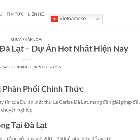
U
TIN TỨC
LIÊN HỆ
Vietnamese
CHƯA PHÂN LOẠI
 Đà Lạt – Dự Án Hot Nhất Hiện Nay
G VÀO
22 THÁNG 3, 2025
BỞI
ADMIN
ị Phân Phối Chính Thức
 uy tín của Dự án biệt thự La Cerise Đà Lạt, mang đến giải pháp đầ
ợ chuyên nghiệp.
ng Tại Đà Lạt
lý tưởng với quy mô 200 – 350m², phù hợp để
an cư
.