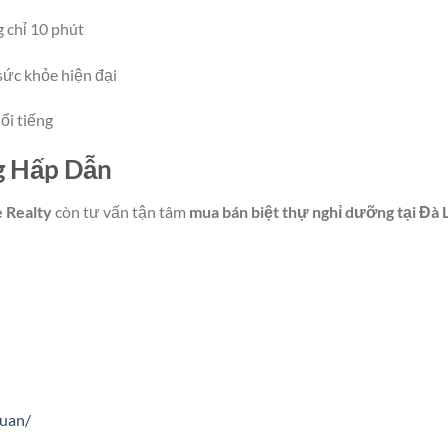
chỉ 10 phút
sức khỏe hiện đại
ổi tiếng
g Hấp Dẫn
 Realty
còn tư vấn tận tâm
mua bán biệt thự nghỉ dưỡng tại Đà 
duan/