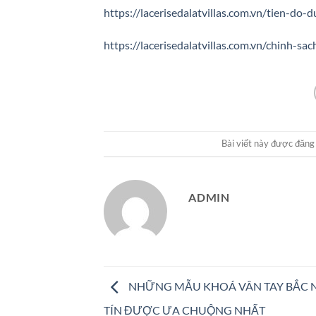
https://lacerisedalatvillas.com.vn/tien-do-d
https://lacerisedalatvillas.com.vn/chinh-sac
Bài viết này được đăng
ADMIN
NHỮNG MẪU KHOÁ VÂN TAY BẮC 
TÍN ĐƯỢC ƯA CHUỘNG NHẤT