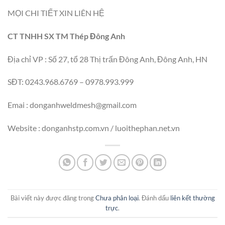
MỌI CHI TIẾT XIN LIÊN HỆ
CT TNHH SX TM Thép Đông Anh
Địa chỉ VP : Số 27, tổ 28 Thị trấn Đông Anh, Đông Anh, HN
SĐT: 0243.968.6769 – 0978.993.999
Emai :
donganhweldmesh@gmail.com
Website : donganhstp.com.vn / luoithephan.net.vn
Bài viết này được đăng trong
Chưa phân loại
. Đánh dấu
liên kết thường
trực
.