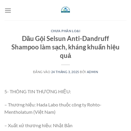
Bỏ
qua
nội
dung
CHƯA PHÂN LOẠI
Dầu Gội Selsun Anti-Dandruff
Shampoo làm sạch, kháng khuẩn hiệu
quả
ĐĂNG VÀO
24 THÁNG 3, 2025
BỞI
ADMIN
5- THÔNG TIN THƯƠNG HIỆU:
– Thương hiệu: Hada Labo thuộc công ty Rohto-
Mentholatum (Việt Nam)
– Xuất xứ thương hiệu: Nhật Bản